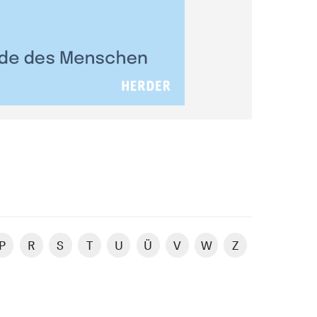
P
R
S
T
U
Ü
V
W
Z