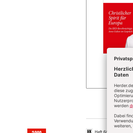
Überschrift
Artikel-
Heft 6/2008
S. 311-3