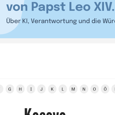
F
G
H
I
J
K
L
M
N
O
Ö