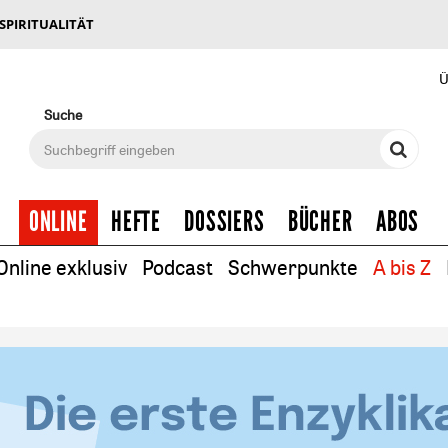
 SPIRITUALITÄT
Ü
Suche
ONLINE
HEFTE
DOSSIERS
BÜCHER
ABOS
Online exklusiv
Podcast
Schwerpunkte
A bis Z