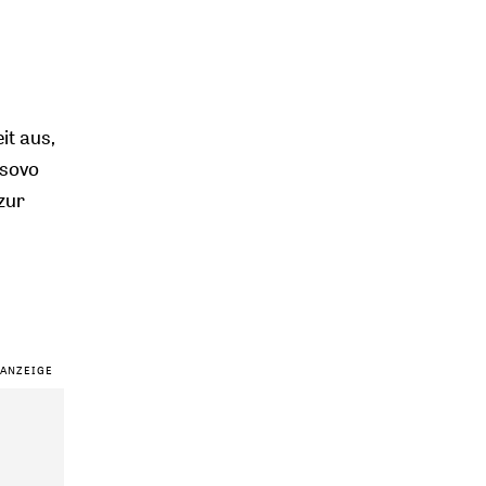
it aus,
osovo
zur