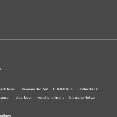
n
fach leben
Stimmen der Zeit
COMMUNIO
Gottesdienst
spuren
Bibel lesen
kunst und kirche
Biblische Notizen
ündigen