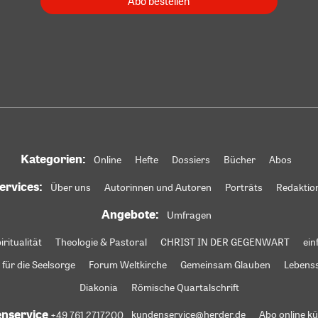
Abo bestellen
Kategorien:
Online
Hefte
Dossiers
Bücher
Abos
ervices:
Über uns
Autorinnen und Autoren
Porträts
Redaktio
Angebote:
Umfragen
iritualität
Theologie & Pastoral
CHRIST IN DER GEGENWART
ein
 für die Seelsorge
Forum Weltkirche
Gemeinsam Glauben
Lebens
Diakonia
Römische Quartalschrift
nservice
+49 761 2717200
kundenservice@herder.de
Abo online k