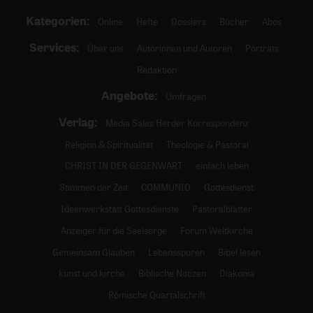
Kategorien:
Online
Hefte
Dossiers
Bücher
Abos
Services:
Über uns
Autorinnen und Autoren
Porträts
Redaktion
Angebote:
Umfragen
Verlag:
Media Sales Herder Korrespondenz
Religion & Spiritualität
Theologie & Pastoral
CHRIST IN DER GEGENWART
einfach leben
Stimmen der Zeit
COMMUNIO
Gottesdienst
Ideenwerkstatt Gottesdienste
Pastoralblätter
Anzeiger für die Seelsorge
Forum Weltkirche
Gemeinsam Glauben
Lebensspuren
Bibel lesen
kunst und kirche
Biblische Notizen
Diakonia
Römische Quartalschrift