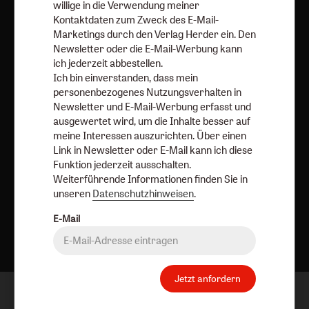
AGB und Widerrufsbelehrung
Datenschutz
willige in die Verwendung meiner
Barrierefreiheit
Impressum
Kontaktdaten zum Zweck des E-Mail-
Marketings durch den Verlag Herder ein. Den
Newsletter oder die E-Mail-Werbung kann
Vertrag widerrufen
Abo online kündigen
ich jederzeit abbestellen.
Ich bin einverstanden, dass mein
personenbezogenes Nutzungsverhalten in
Newsletter und E-Mail-Werbung erfasst und
ausgewertet wird, um die Inhalte besser auf
meine Interessen auszurichten. Über einen
Link in Newsletter oder E-Mail kann ich diese
Funktion jederzeit ausschalten.
Weiterführende Informationen finden Sie in
unseren
Datenschutzhinweisen
.
Nach oben
E-Mail
Jetzt anfordern