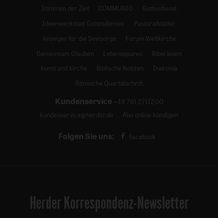
Stimmen der Zeit
COMMUNIO
Gottesdienst
Ideenwerkstatt Gottesdienste
Pastoralblätter
Anzeiger für die Seelsorge
Forum Weltkirche
Gemeinsam Glauben
Lebensspuren
Bibel lesen
kunst und kirche
Biblische Notizen
Diakonia
Römische Quartalschrift
Kundenservice
+49 761 2717200
kundenservice@herder.de
Abo online kündigen
Folgen Sie uns:
Facebook
Herder Korrespondenz-Newsletter