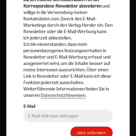
die Verwendung meiner Kontaktdaten zum Zweck des E-
Korrespondenz-Newsletter abonnieren
und
Mail-Marketings durch den Verlag Herder ein. Den
willige in die Verwendung meiner
Newsletter oder die E-Mail-Werbung kann ich jederzeit
Kontaktdaten zum Zweck des E-Mail-
Marketings durch den Verlag Herder ein. Den
abbestellen.
Newsletter oder die E-Mail-Werbung kann
Ich bin einverstanden, dass mein personenbezogenes
ich jederzeit abbestellen.
Nutzungsverhalten in Newsletter und E-Mail-Werbung
Ich bin einverstanden, dass mein
erfasst und ausgewertet wird, um die Inhalte besser auf
personenbezogenes Nutzungsverhalten in
meine Interessen auszurichten. Über einen Link in
Newsletter und E-Mail-Werbung erfasst und
Newsletter oder E-Mail kann ich diese Funktion jederzeit
ausgewertet wird, um die Inhalte besser auf
meine Interessen auszurichten. Über einen
ausschalten.
Link in Newsletter oder E-Mail kann ich diese
Weiterführende Informationen finden Sie in unseren
Funktion jederzeit ausschalten.
Datenschutzhinweisen
.
Weiterführende Informationen finden Sie in
unseren
Datenschutzhinweisen
.
E-Mail
E-Mail
Jetzt anmelden
Jetzt anfordern