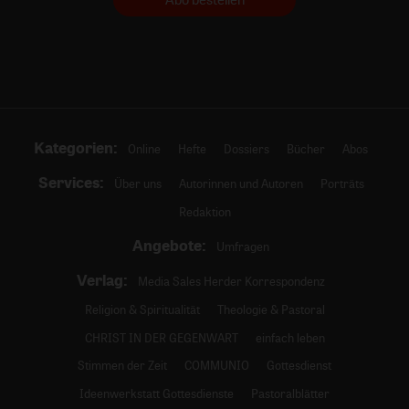
Kategorien:
Online
Hefte
Dossiers
Bücher
Abos
Services:
Über uns
Autorinnen und Autoren
Porträts
Redaktion
Angebote:
Umfragen
Verlag:
Media Sales Herder Korrespondenz
Religion & Spiritualität
Theologie & Pastoral
CHRIST IN DER GEGENWART
einfach leben
Stimmen der Zeit
COMMUNIO
Gottesdienst
Ideenwerkstatt Gottesdienste
Pastoralblätter