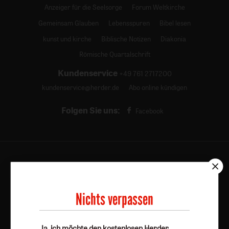
Anzeiger für die Seelsorge
Forum Weltkirche
Gemeinsam Glauben
Lebensspuren
Bibel lesen
kunst und kirche
Biblische Notizen
Diakonia
Römische Quartalschrift
Kundenservice
+49 761 2717200
kundenservice@herder.de
Abo online kündigen
Folgen Sie uns:
Facebook
Herder Korrespondenz-Newsletter
Nichts verpassen
Ja, ich möchte den kostenlosen Herder
Korrespondenz-Newsletter abonnieren
und willige in
Ja, ich möchte den kostenlosen Herder