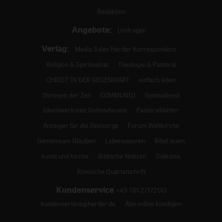
Redaktion
Angebote:
Umfragen
Verlag:
Media Sales Herder Korrespondenz
Religion & Spiritualität
Theologie & Pastoral
CHRIST IN DER GEGENWART
einfach leben
Stimmen der Zeit
COMMUNIO
Gottesdienst
Ideenwerkstatt Gottesdienste
Pastoralblätter
Anzeiger für die Seelsorge
Forum Weltkirche
Gemeinsam Glauben
Lebensspuren
Bibel lesen
kunst und kirche
Biblische Notizen
Diakonia
Römische Quartalschrift
Kundenservice
+49 761 2717200
kundenservice@herder.de
Abo online kündigen