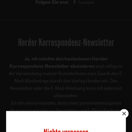
Folgen Sie uns:
Facebook
Herder Korrespondenz-Newsletter
Ja, ich möchte den kostenlosen Herder
Korrespondenz-Newsletter abonnieren
und willige in
die Verwendung meiner Kontaktdaten zum Zweck des E-
Mail-Marketings durch den Verlag Herder ein. Den
Newsletter oder die E-Mail-Werbung kann ich jederzeit
abbestellen.
Ich bin einverstanden, dass mein personenbezogenes
Nutzungsverhalten in Newsletter und E-Mail-Werbung
erfasst und ausgewertet wird, um die Inhalte besser auf
meine Interessen auszurichten. Über einen Link in