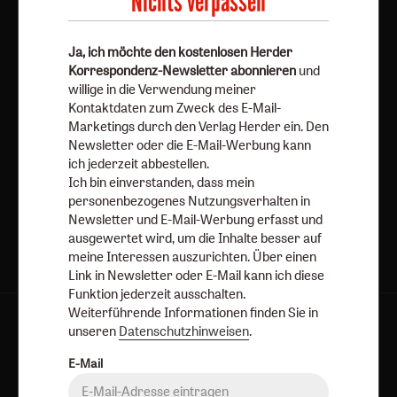
Nichts verpassen
Newsletter oder E-Mail kann ich diese Funktion jederzeit
ausschalten.
Weiterführende Informationen finden Sie in unseren
Ja, ich möchte den kostenlosen Herder
Datenschutzhinweisen
.
Korrespondenz-Newsletter abonnieren
und
willige in die Verwendung meiner
E-Mail
Kontaktdaten zum Zweck des E-Mail-
Marketings durch den Verlag Herder ein. Den
Newsletter oder die E-Mail-Werbung kann
ich jederzeit abbestellen.
Ich bin einverstanden, dass mein
Jetzt anmelden
personenbezogenes Nutzungsverhalten in
Newsletter und E-Mail-Werbung erfasst und
ausgewertet wird, um die Inhalte besser auf
meine Interessen auszurichten. Über einen
Link in Newsletter oder E-Mail kann ich diese
Funktion jederzeit ausschalten.
Weiterführende Informationen finden Sie in
AGB und Widerrufsbelehrung
Datenschutz
unseren
Datenschutzhinweisen
.
Barrierefreiheit
Impressum
E-Mail