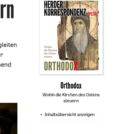
ern
gleiten
er
send
:
Orthodox
Wohin die Kirchen des Ostens
steuern
Inhaltsübersicht anzeigen