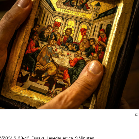
©
2024 S. 39-42, Essays, Lesedauer: ca. 9 Minuten