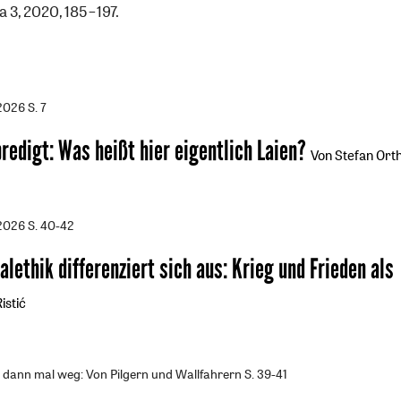
 3, 2020, 185−197.
/2026
S. 7
predigt
:
Was heißt hier eigentlich Laien?
Von Stefan Ort
/2026
S. 40-42
alethik differenziert sich aus
:
Krieg und Frieden als
istić
d dann mal weg: Von Pilgern und Wallfahrern
S. 39-41