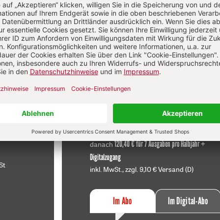
Diesen Artikel jetzt lesen!
f
Im Abo
sen
Ihr Plus: Zugriff auch auf alle anderen
atei.
Artikel im Abo-Bereich
t
2 Hefte + 2 Hefte digital 0,00 €
120,40 € für 7 Ausgaben pro Halbjahr +
danach
Digitalzugang
St
inkl. MwSt., zzgl. 9,10 € Versand (D)
Im Abo
Im Digital-Abo