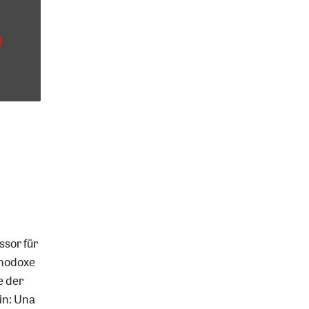
ssor für
thodoxe
e der
in: Una