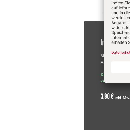
Im Einzelkau
Sie erhalten die
Artikel als PDF-D
Download sofor
verfügbar
3,90 €
inkl. Mw