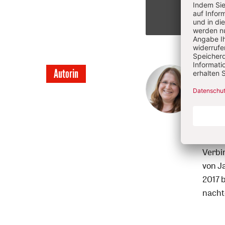
Annik
Autorin
Annik
Freib
Jerus
Volon
Verbi
von J
2017 
nacht