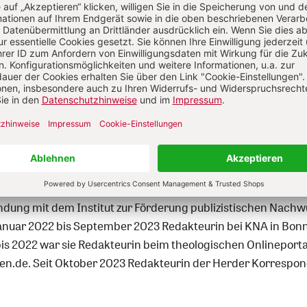
Anmelden
a Schmitz
a Schmitz, geboren 1988, Studium der katholischen Theologi
urg und Wien sowie im Rahmen des Theologischen Studienja
alem und mit Schwerpunkt „Religion und Literatur“ in Yale.
tariat bei der Katholischen Nachrichten-Agentur (KNA) in
ndung mit dem Institut zur Förderung publizistischen Nachw
anuar 2022 bis September 2023 Redakteurin bei KNA in Bonn
bis 2022 war sie Redakteurin beim theologischen Onlineporta
en.de. Seit Oktober 2023 Redakteurin der Herder Korrespon