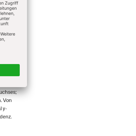
e in
hrs
uchses;
. Von
l y-
denz.