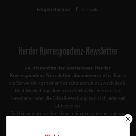
Folgen Sie uns:
Facebook
Herder Korrespondenz-Newsletter
Ja, ich möchte den kostenlosen Herder
Korrespondenz-Newsletter abonnieren
und willige in
die Verwendung meiner Kontaktdaten zum Zweck des E-
Mail-Marketings durch den Verlag Herder ein. Den
Newsletter oder die E-Mail-Werbung kann ich jederzeit
abbestellen.
Ich bin einverstanden, dass mein personenbezogenes
Nutzungsverhalten in Newsletter und E-Mail-Werbung
erfasst und ausgewertet wird, um die Inhalte besser auf
meine Interessen auszurichten. Über einen Link in