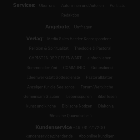
Services:
Über uns
Autorinnen und Autoren
Porträts
Redaktion
Angebote:
Umfragen
Verlag:
Media Sales Herder Korrespondenz
Religion & Spiritualität
Theologie & Pastoral
CHRIST IN DER GEGENWART
einfach leben
Stimmen der Zeit
COMMUNIO
Gottesdienst
Ideenwerkstatt Gottesdienste
Pastoralblätter
Anzeiger für die Seelsorge
Forum Weltkirche
Gemeinsam Glauben
Lebensspuren
Bibel lesen
kunst und kirche
Biblische Notizen
Diakonia
Römische Quartalschrift
Kundenservice
+49 761 2717200
kundenservice@herder.de
Abo online kündigen