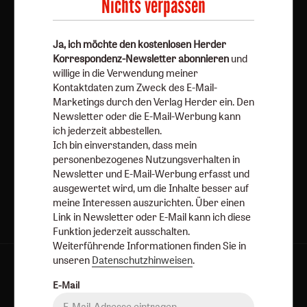
Nichts verpassen
Newsletter oder E-Mail kann ich diese Funktion jederzeit
ausschalten.
Ja, ich möchte den kostenlosen Herder
Weiterführende Informationen finden Sie in unseren
Korrespondenz-Newsletter abonnieren
und
Datenschutzhinweisen
.
willige in die Verwendung meiner
Kontaktdaten zum Zweck des E-Mail-
E-Mail
Marketings durch den Verlag Herder ein. Den
Newsletter oder die E-Mail-Werbung kann
ich jederzeit abbestellen.
Ich bin einverstanden, dass mein
Jetzt anmelden
personenbezogenes Nutzungsverhalten in
Newsletter und E-Mail-Werbung erfasst und
ausgewertet wird, um die Inhalte besser auf
meine Interessen auszurichten. Über einen
Link in Newsletter oder E-Mail kann ich diese
Funktion jederzeit ausschalten.
Weiterführende Informationen finden Sie in
unseren
Datenschutzhinweisen
.
AGB und Widerrufsbelehrung
Datenschutz
E-Mail
Barrierefreiheit
Impressum