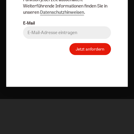
Weiterführende Informationen finden Sie in
Vertrag widerrufen
Abo online kündigen
unseren
Datenschutzhinweisen
.
E-Mail
Jetzt anfordern
Nach oben