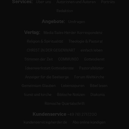
Services:
Über uns
Autorinnen und Autoren
Porträts
Redaktion
Angebote:
Umfragen
Verlag:
Media Sales Herder Korrespondenz
Religion & Spiritualität
Theologie & Pastoral
CHRIST IN DER GEGENWART
einfach leben
Stimmen der Zeit
COMMUNIO
Gottesdienst
Ideenwerkstatt Gottesdienste
Pastoralblätter
Anzeiger für die Seelsorge
Forum Weltkirche
Gemeinsam Glauben
Lebensspuren
Bibel lesen
kunst und kirche
Biblische Notizen
Diakonia
Römische Quartalschrift
Kundenservice
+49 761 2717200
kundenservice@herder.de
Abo online kündigen