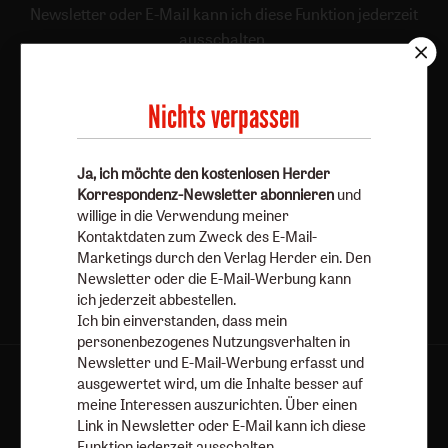
Newsletter oder E-Mail kann ich diese Funktion jederzeit
ausschalten.
Weiterführende Informationen finden Sie in unseren
Datenschutzhinweisen
.
Nichts verpassen
E-Mail
Ja, ich möchte den kostenlosen Herder
Korrespondenz-Newsletter abonnieren
und
willige in die Verwendung meiner
Jetzt anmelden
Kontaktdaten zum Zweck des E-Mail-
Marketings durch den Verlag Herder ein. Den
Newsletter oder die E-Mail-Werbung kann
ich jederzeit abbestellen.
Ich bin einverstanden, dass mein
personenbezogenes Nutzungsverhalten in
Newsletter und E-Mail-Werbung erfasst und
ausgewertet wird, um die Inhalte besser auf
AGB und Widerrufsbelehrung
Datenschutz
meine Interessen auszurichten. Über einen
Barrierefreiheit
Impressum
Link in Newsletter oder E-Mail kann ich diese
Funktion jederzeit ausschalten.