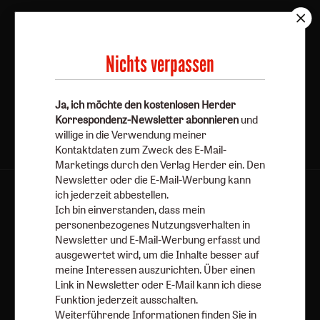
E-Mail
Nichts verpassen
Jetzt anmelden
Ja, ich möchte den kostenlosen Herder
Korrespondenz-Newsletter abonnieren
und
willige in die Verwendung meiner
Kontaktdaten zum Zweck des E-Mail-
Marketings durch den Verlag Herder ein. Den
Newsletter oder die E-Mail-Werbung kann
ich jederzeit abbestellen.
AGB und Widerrufsbelehrung
Datenschutz
Ich bin einverstanden, dass mein
Barrierefreiheit
Impressum
personenbezogenes Nutzungsverhalten in
Newsletter und E-Mail-Werbung erfasst und
ausgewertet wird, um die Inhalte besser auf
Vertrag widerrufen
Abo online kündigen
meine Interessen auszurichten. Über einen
Link in Newsletter oder E-Mail kann ich diese
Funktion jederzeit ausschalten.
Weiterführende Informationen finden Sie in