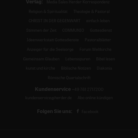
Verlag:
Media Sales Herder Korrespondenz
Religion & Spiritualität
Theologie & Pastoral
CHRIST IN DER GEGENWART
einfach leben
Stimmen der Zeit
COMMUNIO
Gottesdienst
Ideenwerkstatt Gottesdienste
Pastoralblätter
Anzeiger für die Seelsorge
Forum Weltkirche
Gemeinsam Glauben
Lebensspuren
Bibel lesen
kunst und kirche
Biblische Notizen
Diakonia
Römische Quartalschrift
Kundenservice
+49 761 2717200
kundenservice@herder.de
Abo online kündigen
Folgen Sie uns:
Facebook