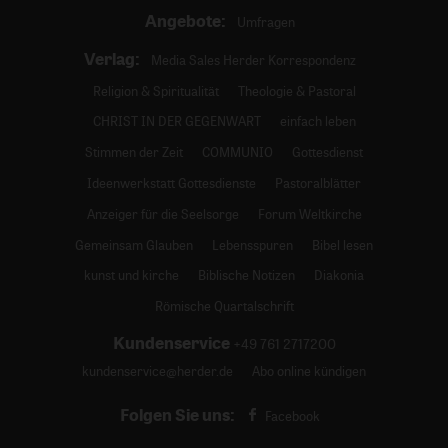
Angebote:
Umfragen
Verlag:
Media Sales Herder Korrespondenz
Religion & Spiritualität
Theologie & Pastoral
CHRIST IN DER GEGENWART
einfach leben
Stimmen der Zeit
COMMUNIO
Gottesdienst
Ideenwerkstatt Gottesdienste
Pastoralblätter
Anzeiger für die Seelsorge
Forum Weltkirche
Gemeinsam Glauben
Lebensspuren
Bibel lesen
kunst und kirche
Biblische Notizen
Diakonia
Römische Quartalschrift
Kundenservice
+49 761 2717200
kundenservice@herder.de
Abo online kündigen
Folgen Sie uns:
Facebook