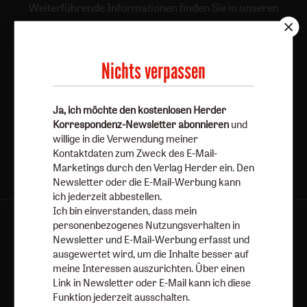
Weiterführende Informationen finden Sie in unseren
Datenschutzhinweisen
.
E-Mail
Nichts verpassen
Ja, ich möchte den kostenlosen Herder
Jetzt anmelden
Korrespondenz-Newsletter abonnieren
und
willige in die Verwendung meiner
Kontaktdaten zum Zweck des E-Mail-
Marketings durch den Verlag Herder ein. Den
Newsletter oder die E-Mail-Werbung kann
ich jederzeit abbestellen.
Ich bin einverstanden, dass mein
personenbezogenes Nutzungsverhalten in
AGB und Widerrufsbelehrung
Datenschutz
Newsletter und E-Mail-Werbung erfasst und
Barrierefreiheit
Impressum
ausgewertet wird, um die Inhalte besser auf
meine Interessen auszurichten. Über einen
Link in Newsletter oder E-Mail kann ich diese
Vertrag widerrufen
Abo online kündigen
Funktion jederzeit ausschalten.