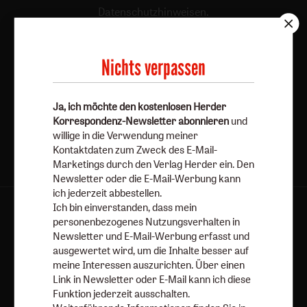
Datenschutzhinweisen
.
E-Mail
Nichts verpassen
Jetzt anmelden
Ja, ich möchte den kostenlosen Herder
Korrespondenz-Newsletter abonnieren
und
willige in die Verwendung meiner
Kontaktdaten zum Zweck des E-Mail-
Marketings durch den Verlag Herder ein. Den
Newsletter oder die E-Mail-Werbung kann
ich jederzeit abbestellen.
Ich bin einverstanden, dass mein
AGB und Widerrufsbelehrung
Datenschutz
personenbezogenes Nutzungsverhalten in
Barrierefreiheit
Impressum
Newsletter und E-Mail-Werbung erfasst und
ausgewertet wird, um die Inhalte besser auf
meine Interessen auszurichten. Über einen
Vertrag widerrufen
Abo online kündigen
Link in Newsletter oder E-Mail kann ich diese
Funktion jederzeit ausschalten.