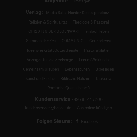
Angebote:
Umfragen
Verlag:
Media Sales Herder Korrespondenz
Religion & Spiritualität
Theologie & Pastoral
CHRIST IN DER GEGENWART
einfach leben
Stimmen der Zeit
COMMUNIO
Gottesdienst
Ideenwerkstatt Gottesdienste
Pastoralblätter
Anzeiger für die Seelsorge
Forum Weltkirche
Gemeinsam Glauben
Lebensspuren
Bibel lesen
kunst und kirche
Biblische Notizen
Diakonia
Römische Quartalschrift
Kundenservice
+49 761 2717200
kundenservice@herder.de
Abo online kündigen
Folgen Sie uns:
Facebook