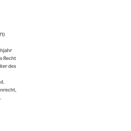
71)
ühjahr
es Recht
iter des
d.
nrecht,
.