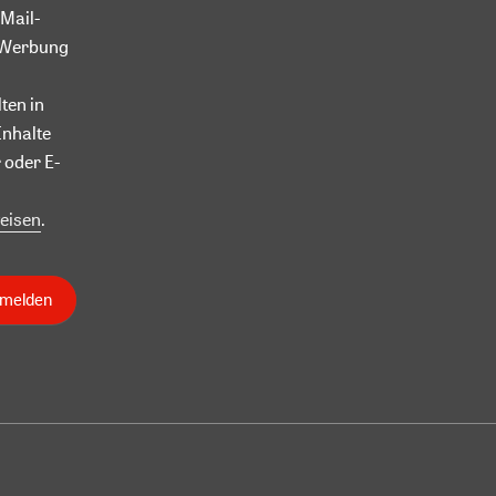
Mail-
l-Werbung
ten in
Inhalte
 oder E-
eisen
.
nmelden