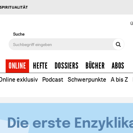
 SPIRITUALITÄT
Ü
Suche
ONLINE
HEFTE
DOSSIERS
BÜCHER
ABOS
Online exklusiv
Podcast
Schwerpunkte
A bis Z