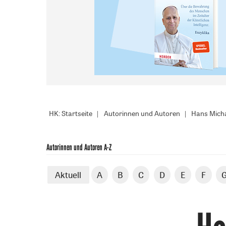
HK: Startseite
Autorinnen und Autoren
Hans Micha
Autorinnen und Autoren A-Z
Aktuell
A
B
C
D
E
F