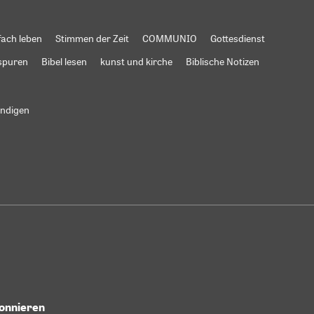
fach leben
Stimmen der Zeit
COMMUNIO
Gottesdienst
spuren
Bibel lesen
kunst und kirche
Biblische Notizen
ündigen
bonnieren