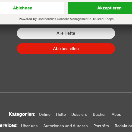
Zum Heft
Zum Heft
Zum Heft
Alle Hefte
Abo bestellen
Kategorien:
Online
Hefte
Dossiers
Bücher
Abos
ervices:
Über uns
Autorinnen und Autoren
Porträts
Redaktio