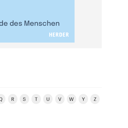
Q
R
S
T
U
V
W
Y
Z