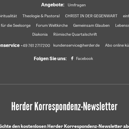
Angebote:
Umfragen
iritualität
Theologie & Pastoral
CHRIST IN DER GEGENWART
ein
 für die Seelsorge
Forum Weltkirche
Gemeinsam Glauben
Lebens
Diakonia
Römische Quartalschrift
nservice
+49 761 2717200
kundenservice@herder.de
Abo online k
Folgen Sie uns:
Facebook
Herder Korrespondenz-Newsletter
möchte den kostenlosen Herder Korrespondenz-Newsletter a