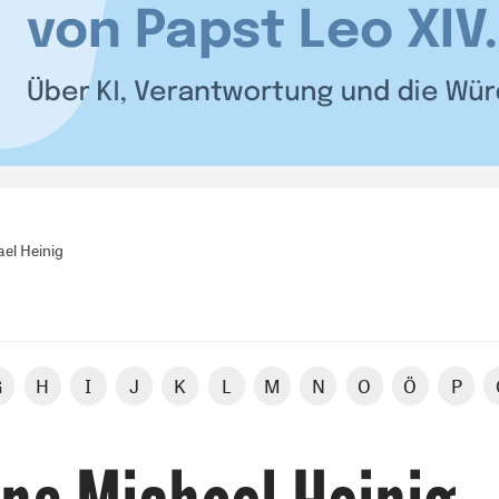
el Heinig
G
H
I
J
K
L
M
N
O
Ö
P