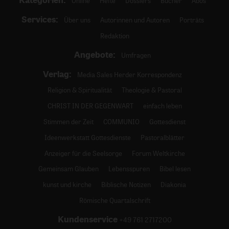
Online
Hefte
Dossiers
Bücher
Abos
Services:
Über uns
Autorinnen und Autoren
Porträts
Redaktion
Angebote:
Umfragen
Verlag:
Media Sales Herder Korrespondenz
Religion & Spiritualität
Theologie & Pastoral
CHRIST IN DER GEGENWART
einfach leben
Stimmen der Zeit
COMMUNIO
Gottesdienst
Ideenwerkstatt Gottesdienste
Pastoralblätter
Anzeiger für die Seelsorge
Forum Weltkirche
Gemeinsam Glauben
Lebensspuren
Bibel lesen
kunst und kirche
Biblische Notizen
Diakonia
Römische Quartalschrift
Kundenservice
+49 761 2717200