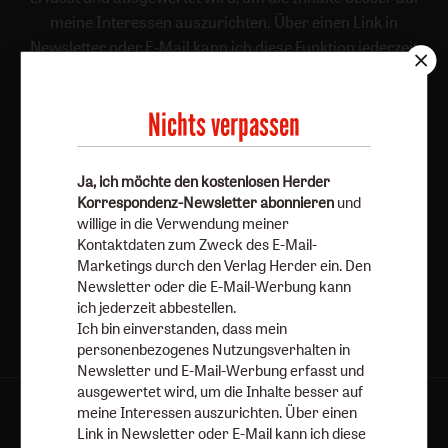
meine Interessen auszurichten. Über einen Link in
Newsletter oder E-Mail kann ich diese Funktion jederzeit
ausschalten.
Weiterführende Informationen finden Sie in unseren
Nichts verpassen
Datenschutzhinweisen
.
E-Mail
Ja, ich möchte den kostenlosen Herder
Korrespondenz-Newsletter abonnieren
und
willige in die Verwendung meiner
Kontaktdaten zum Zweck des E-Mail-
Jetzt anmelden
Marketings durch den Verlag Herder ein. Den
Newsletter oder die E-Mail-Werbung kann
ich jederzeit abbestellen.
Ich bin einverstanden, dass mein
personenbezogenes Nutzungsverhalten in
Newsletter und E-Mail-Werbung erfasst und
ausgewertet wird, um die Inhalte besser auf
meine Interessen auszurichten. Über einen
AGB und Widerrufsbelehrung
Datenschutz
Link in Newsletter oder E-Mail kann ich diese
Barrierefreiheit
Impressum