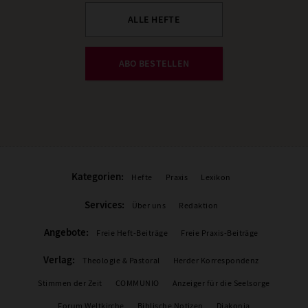
ALLE HEFTE
ABO BESTELLEN
Kategorien:
Hefte
Praxis
Lexikon
Services:
Über uns
Redaktion
Angebote:
Freie Heft-Beiträge
Freie Praxis-Beiträge
Verlag:
Theologie & Pastoral
Herder Korrespondenz
Stimmen der Zeit
COMMUNIO
Anzeiger für die Seelsorge
Forum Weltkirche
Biblische Notizen
Diakonia