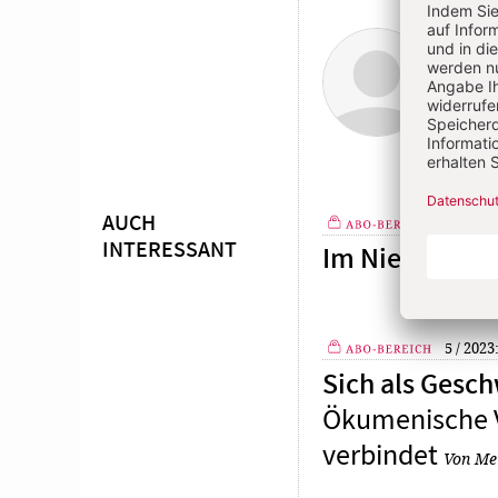
Deut
AUCH
14-15 / 
INTERESSANT
Im Niemandsla
Plus
5 / 2023
Plus
Sich als Gesc
Ökumenische V
verbindet
Von Mei