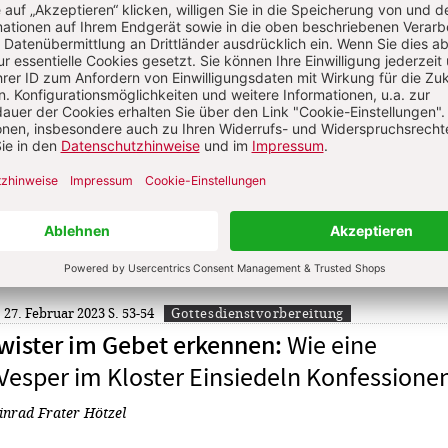
sches Liturgisches Institut
2026: 6. Juli 2026
S. 168-169
nd der Kirchen
Von Reinhard Thöle
: 27. Februar 2023
S. 53-54
Gottesdienstvorbereitung
Wie eine
hwister im Gebet erkennen
:
esper im Kloster Einsiedeln Konfessione
nrad Frater Hötzel