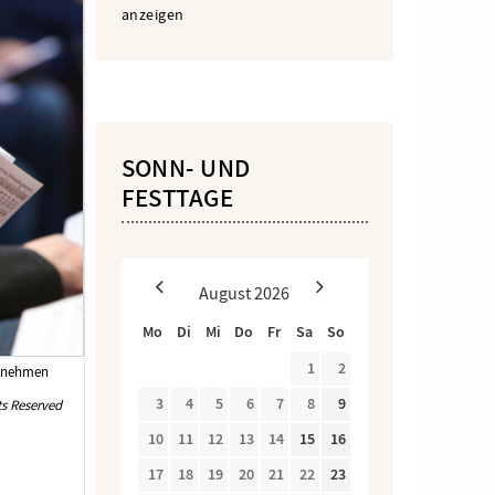
anzeigen
SONN- UND
FESTTAGE
August
2026
Mo
Di
Mi
Do
Fr
Sa
So
1
2
eilnehmen
3
4
5
6
7
8
9
s Reserved
10
11
12
13
14
15
16
17
18
19
20
21
22
23