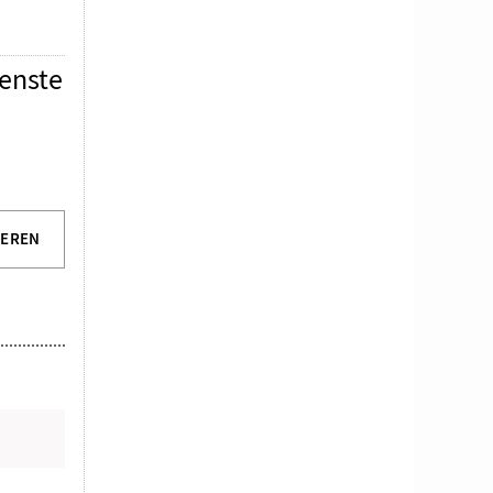
ienste
IEREN
N