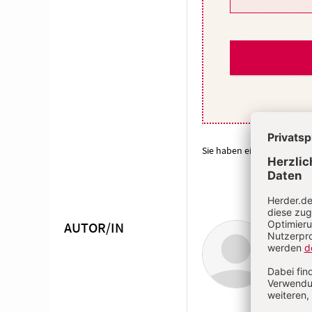
Sie haben ein Abonnemen
AUTOR/IN
Gott
Überschrift
Land
Artikel-
Infos