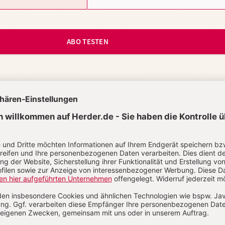
ABO TESTEN
t?
Anmelden
esdienst-Institut der Evangelisch-Lutherischen
eskirche in Bayern