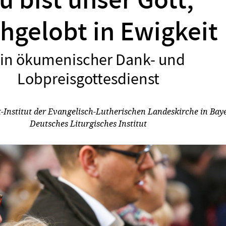
u bist unser Gott,
hgelobt in Ewigkeit
in ökumenischer Dank- und
:
Lobpreisgottesdienst
t-Institut der Evangelisch-Lutherischen Landeskirche in Bay
Deutsches Liturgisches Institut