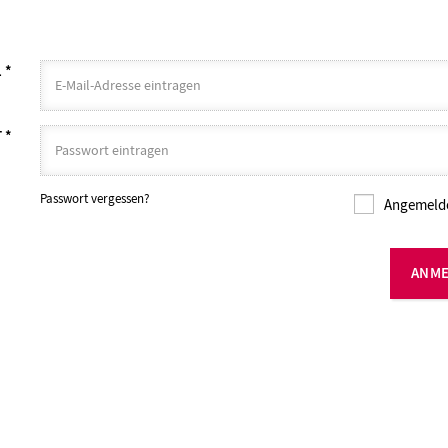
L
*
T
*
Passwort vergessen?
Angemelde
ANM