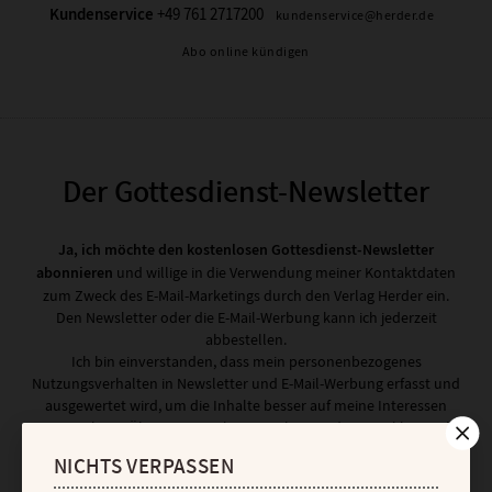
Kundenservice
+49 761 2717200
kundenservice@herder.de
Abo online kündigen
Der Gottesdienst-Newsletter
Ja, ich möchte den kostenlosen Gottesdienst-Newsletter
abonnieren
und willige in die Verwendung meiner Kontaktdaten
zum Zweck des E-Mail-Marketings durch den Verlag Herder ein.
Den Newsletter oder die E-Mail-Werbung kann ich jederzeit
abbestellen.
Ich bin einverstanden, dass mein personenbezogenes
Nutzungsverhalten in Newsletter und E-Mail-Werbung erfasst und
ausgewertet wird, um die Inhalte besser auf meine Interessen
auszurichten. Über einen Link in Newsletter oder E-Mail kann ich
diese Funktion jederzeit ausschalten.
NICHTS VERPASSEN
Weiterführende Informationen finden Sie in unseren