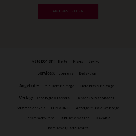
ABO BESTELLEN
Kategorien:
Hefte
Praxis
Lexikon
Services:
Über uns
Redaktion
Angebote:
Freie Heft-Beiträge
Freie Praxis-Beiträge
Verlag:
Theologie & Pastoral
Herder Korrespondenz
Stimmen der Zeit
COMMUNIO
Anzeiger für die Seelsorge
Forum Weltkirche
Biblische Notizen
Diakonia
Römische Quartalschrift