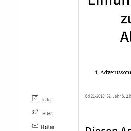
Einfüh
z
A
4. Adventssonn
Gd 21/2018, 52. Jahr S. 23
Teilen
Teilen
Mailen