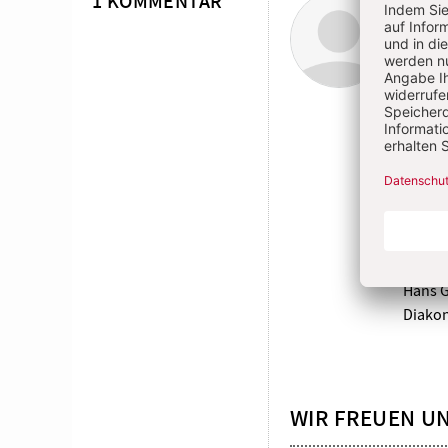
Von H
1 KOMMENTAR
Als Di
den fü
an die
Fürbit
wenn a
leiste
Vielle
es auc
und im
lassen
Mit fr
Hans 
Diako
WIR FREUEN U