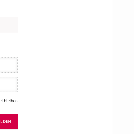
N
t bleiben
ELDEN