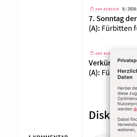
8 / 2026
7. Sonntag der 
Plus
Fürbitten f
(A)
:
4 / 2026
Verkündigung d
Plus
Fürbitten f
(A)
:
Diskussio