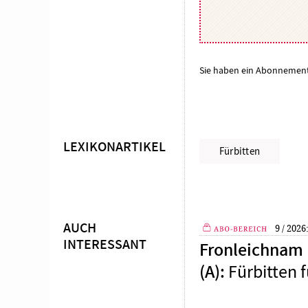
Sie haben ein Abonnemen
LEXIKONARTIKEL
Überschrift
Fürbitten
Artikel-
Infos
AUCH
9 / 2026
INTERESSANT
Fronleichnam (
Plus
Fürbitten f
(A)
: