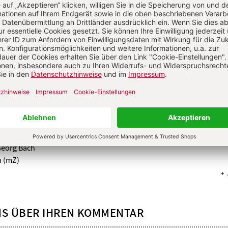
ans Georg Bach
am
25.12.2018
akon befremdet es mich doch sehr, das weder in der Einführung noc
rbitten erwähnt wird, das Stephanus Diakon war. Es wäre schön, w
sem besonderen Festtag Erwähnung finden würde und wenn in de
ten nicht nur die Priester und die Ordensleute genannt würden, so
uch die Diakone dort auftauchen würden, die auch einen wertvolle
n und übrigens auch das Weihesakrament empfangen.
icht teilen Sie das Frau Nowak einmal als Anregung mit. gegebenenf
h einmal überlegenswert, den Diakonen, sowohl im Hauptberuf als
 Zivilberuf etwas mehr anerkennende Aufmerksamkeit zu kommen
. Nur mal so als Vorschlag für eine Fachzeitschrift.
eundlichen Grüßen und guten Wünschen für das neue Jahr
Georg Bach
n (mZ)
NS ÜBER IHREN KOMMENTAR