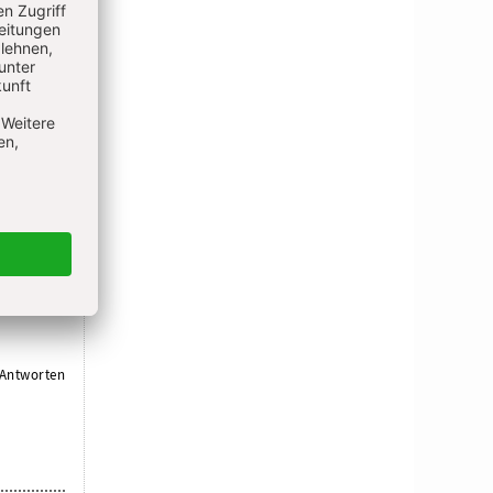
h bei
enn das
n
ndern
n Dienst
alls wäre
 auch mit
 zu
Antworten