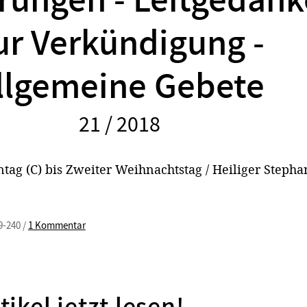
rungen - Leitgedan
ur Verkündigung -
llgemeine Gebete
21 / 2018
:
tag (C) bis Zweiter Weihnachtstag / Heiliger Stepha
9-240 /
1 Kommentar