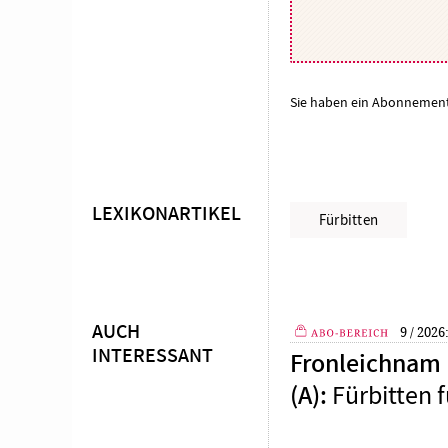
Sie haben ein Abonnemen
LEXIKONARTIKEL
Überschrift
Fürbitten
Artikel-
Infos
AUCH
9 / 2026
INTERESSANT
Fronleichnam (
Plus
Fürbitten f
(A)
: