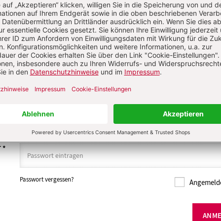
NS ÜBER IHREN KOMMENTAR
 KOMMENTIEREN
ALS GAST KOMMENTIERE
L
*
T
*
Passwort vergessen?
Angemelde
ANM