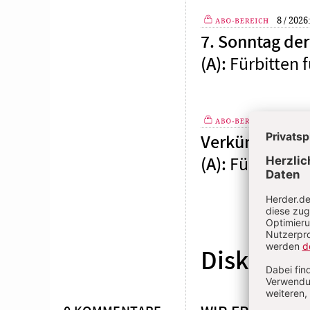
8 / 2026
7. Sonntag der 
Plus
Fürbitten f
(A)
:
4 / 2026
Verkündigung d
Plus
Fürbitten f
(A)
:
Diskussio