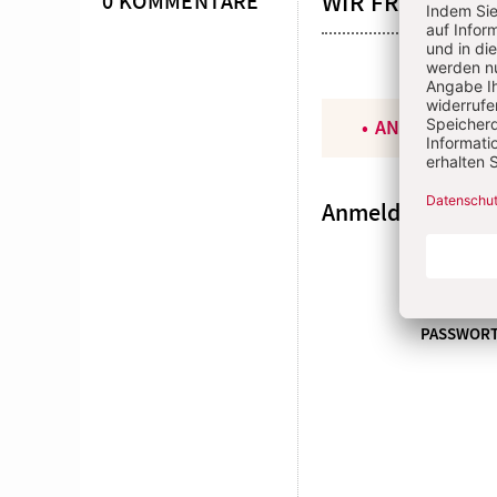
WIR FREUEN U
0 KOMMENTARE
ANGEMELDET
Anmeldung
E-MAI
PASSWOR