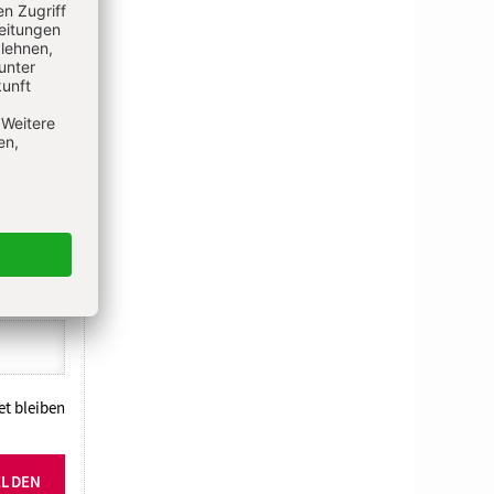
N
t bleiben
ELDEN