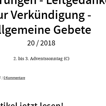
rungen - Leitgedan
ur Verkündigung -
llgemeine Gebete
20 / 2018
:
2. bis 3. Adventssonntag (C)
7 /
0 Kommentare