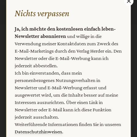
Nichts verpassen
Ja, ich möchte den kostenlosen einfach leben-
Newsletter abonnieren
und willige in die
AGB und Widerrufsbelehrung
Datenschutz
Verwendung meiner Kontaktdaten zum Zweck des
Barrierefreiheit
Impressum
E-Mail-Marketings durch den Verlag Herder ein. Den
Newsletter oder die E-Mail-Werbung kann ich
jederzeit abbestellen.
Vertrag widerrufen
Abo online kündigen
Ich bin einverstanden, dass mein
personenbezogenes Nutzungsverhalten in
Newsletter und E-Mail-Werbung erfasst und
ausgewertet wird, um die Inhalte besser auf meine
Interessen auszurichten. Über einen Link in
Newsletter oder E-Mail kann ich diese Funktion
jederzeit ausschalten.
Weiterführende Informationen finden Sie in unseren
Datenschutzhinweisen
.