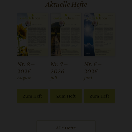
Aktuelle Hefte
Nr. 8 –
Nr. 7 –
Nr. 6 –
2026
2026
2026
:
August
:
Juli
:
Juni
Zum Heft
Zum Heft
Zum Heft
Alle Hefte