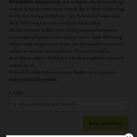
Newsletter abonnieren
und willige in die Verwendung
meiner Kontaktdaten zum Zweck des E-Mail-Marketings
durch den Verlag Herder ein. Den Newsletter oder die E-
Mail-Werbung kann ich jederzeit abbestellen.
Ich bin einverstanden, dass mein personenbezogenes
Nutzungsverhalten in Newsletter und E-Mail-Werbung
erfasst und ausgewertet wird, um die Inhalte besser auf
meine Interessen auszurichten. Über einen Link in
Newsletter oder E-Mail kann ich diese Funktion jederzeit
ausschalten.
Weiterführende Informationen finden Sie in unseren
Datenschutzhinweisen
.
E-Mail
Jetzt anmelden