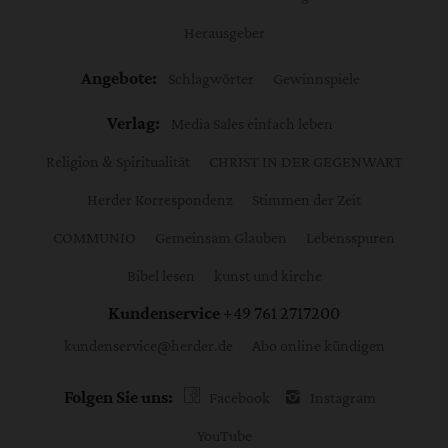
Herausgeber
Angebote:
Schlagwörter
Gewinnspiele
Verlag:
Media Sales einfach leben
Religion & Spiritualität
CHRIST IN DER GEGENWART
Herder Korrespondenz
Stimmen der Zeit
COMMUNIO
Gemeinsam Glauben
Lebensspuren
Bibel lesen
kunst und kirche
Kundenservice
+49 761 2717200
kundenservice@herder.de
Abo online kündigen
Folgen Sie uns:
Facebook
Instagram
YouTube