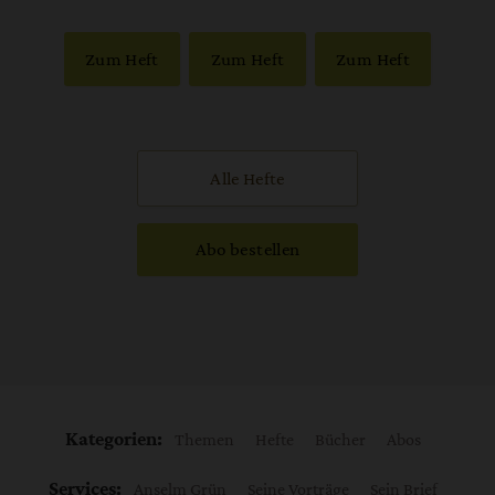
Zum Heft
Zum Heft
Zum Heft
Alle Hefte
Abo bestellen
Kategorien:
Themen
Hefte
Bücher
Abos
Services:
Anselm Grün
Seine Vorträge
Sein Brief