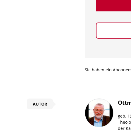
Sie haben ein Abonne
Überschrift
Ottm
AUTOR
Artikel-
geb. 1
Infos
Theolo
der Ka