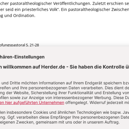
icher pastoraltheologischer Veröffentlichungen. Zuletzt erschien s
ber seid ein priesterliches Volk“. Ein pastoraltheologischer Zwische
g und Ordination.
pfungspastoral
S. 21-28
der Schöpfungspastoral und ihrer
usdruck religiöser Verortung und Impuls 
cher Verantwortung
Von Philipp Müller
pfungspastoral
S. 12-20
chöpfungsverantwortung
:
Nur eine
 oder auch eine pastoraltheologische Frag
-Wildfeuer