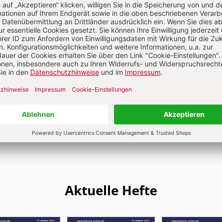
pfungspastoral
S. 52-59
toral
:
Grundlagen und Perspektiven
Aktuelle Hefte