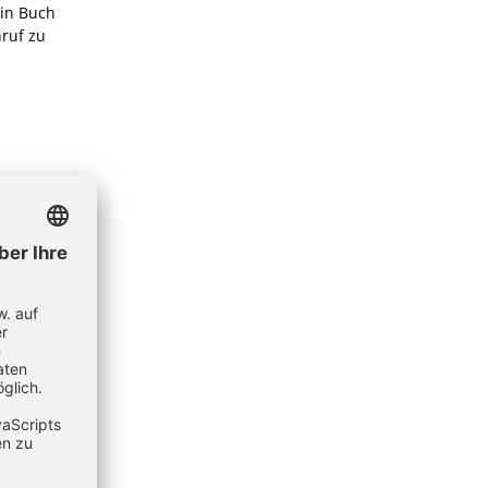
ein Buch
nruf zu
zu
e?