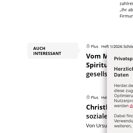
zahlre
„Ihr a
Firmun
Plus
Heft 1/2024: Schö
AUCH
INTERESSANT
Vom Mehrwert 
Spiritualität
:
A
gesellschaftli
Plus
Heft 1/2024: Schö
Christliche S
sozialethische
Von Ursula Nothelle