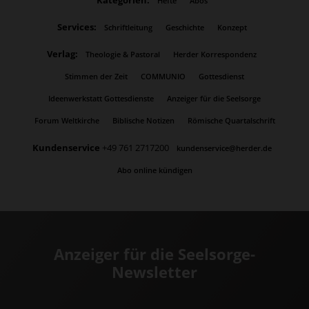
Kategorien:
Hefte
Abos
Services:
Schriftleitung
Geschichte
Konzept
Verlag:
Theologie & Pastoral
Herder Korrespondenz
Stimmen der Zeit
COMMUNIO
Gottesdienst
Ideenwerkstatt Gottesdienste
Anzeiger für die Seelsorge
Forum Weltkirche
Biblische Notizen
Römische Quartalschrift
Kundenservice
+49 761 2717200
kundenservice@herder.de
Abo online kündigen
Anzeiger für die Seelsorge-
Newsletter