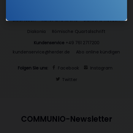
Gemeinsam Glauben
Lebensspuren
Bibel lesen
kunst und kirche
Biblische Notizen
Diakonia
Römische Quartalschrift
Kundenservice
+49 761 2717200
kundenservice@herder.de
Abo online kündigen
Folgen Sie uns:
Facebook
Instagram
Twitter
COMMUNIO-Newsletter