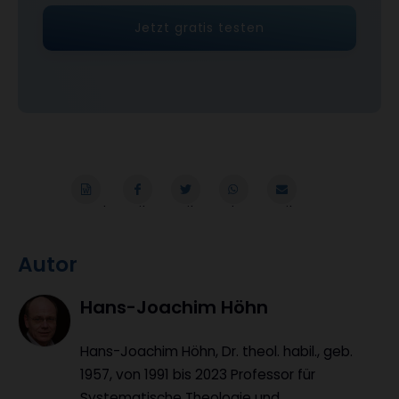
Jetzt gratis testen
Word
Teilen
Teilen
Whatsapp
Mailen
Überschrift
Autor
Artikel-
Hans-Joachim Höhn
Infos
Hans-Joachim Höhn, Dr. theol. habil., geb.
1957, von 1991 bis 2023 Professor für
Systematische Theologie und