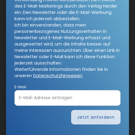
des E-Mail-Marketings durch den Verlag Herder
Kategorien:
Online
Hefte
Abos
ein. Den Newsletter oder die E-Mail-Werbung
kann ich jederzeit abbestellen.
Services:
Über uns
Herausgeber und Redaktion
Ich bin einverstanden, dass mein
personenbezogenes Nutzungsverhalten in
COMMUNIO-Akademie
Autorinnen und Autoren
Newsletter und E-Mail-Werbung erfasst und
ausgewertet wird, um die Inhalte besser auf
COMMUNIO unterstützen
meine Interessen auszurichten. Über einen Link in
Newsletter oder E-Mail kann ich diese Funktion
Angebote:
RSS-Feeds
jederzeit ausschalten.
Weiterführende Informationen finden Sie in
Verlag:
Theologie & Pastoral
unseren
Datenschutzhinweisen
.
Religion & Spiritualität
CHRIST IN DER GEGENWART
E-Mail
Herder Korrespondenz
einfach leben
Stimmen der Zeit
Gottesdienst
Jetzt anfordern
Ideenwerkstatt Gottesdienste
Pastoralblätter
Anzeiger für die Seelsorge
Forum Weltkirche