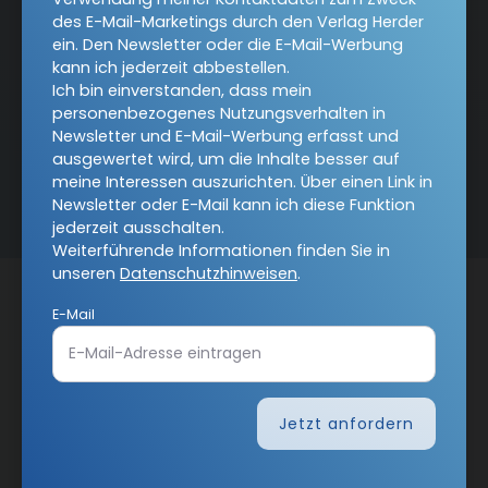
des E-Mail-Marketings durch den Verlag Herder
ein. Den Newsletter oder die E-Mail-Werbung
Alle Hefte
kann ich jederzeit abbestellen.
Ich bin einverstanden, dass mein
personenbezogenes Nutzungsverhalten in
Abo bestellen
Newsletter und E-Mail-Werbung erfasst und
ausgewertet wird, um die Inhalte besser auf
meine Interessen auszurichten. Über einen Link in
Newsletter oder E-Mail kann ich diese Funktion
jederzeit ausschalten.
Weiterführende Informationen finden Sie in
unseren
Datenschutzhinweisen
.
Kategorien:
Online
Hefte
Abos
E-Mail
Services:
Über uns
Herausgeber und Redaktion
COMMUNIO-Akademie
Autorinnen und Autoren
Jetzt anfordern
COMMUNIO unterstützen