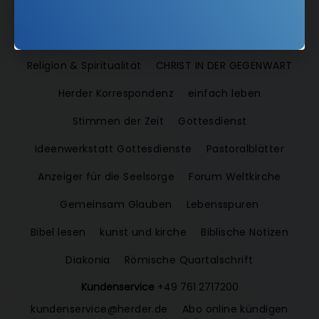
Angebote:
RSS-Feeds
Verlag:
Theologie & Pastoral
Religion & Spiritualität
CHRIST IN DER GEGENWART
Herder Korrespondenz
einfach leben
Stimmen der Zeit
Gottesdienst
Ideenwerkstatt Gottesdienste
Pastoralblätter
Anzeiger für die Seelsorge
Forum Weltkirche
Gemeinsam Glauben
Lebensspuren
Bibel lesen
kunst und kirche
Biblische Notizen
Diakonia
Römische Quartalschrift
Kundenservice
+49 761 2717200
kundenservice@herder.de
Abo online kündigen