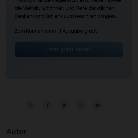
Tradition für die Gegenwart erschließen sowie
die Vielfalt, Schönheit und Tiefe christlichen
Denkens und Fühlens zum Leuchten bringen.
Zum Kennenlernen: 1 Ausgabe gratis
Jetzt gratis testen
Word
Teilen
Teilen
Whatsapp
Mailen
Überschrift
Autor