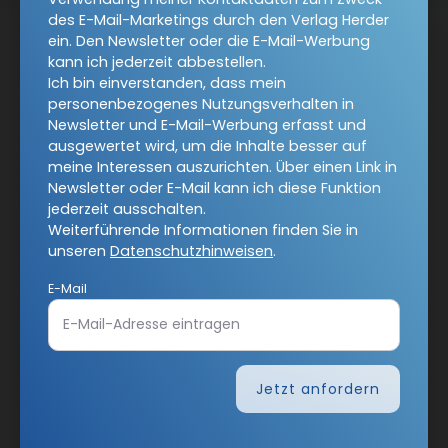
des E-Mail-Marketings durch den Verlag Herder
ein. Den Newsletter oder die E-Mail-Werbung
kann ich jederzeit abbestellen.
COMMUNIO-Newsletter
Ich bin einverstanden, dass mein
personenbezogenes Nutzungsverhalten in
Newsletter und E-Mail-Werbung erfasst und
Ja, ich möchte den kostenlosen COMMUNIO-Newsletter
ausgewertet wird, um die Inhalte besser auf
abonnieren
und willige in die Verwendung meiner
meine Interessen auszurichten. Über einen Link in
Kontaktdaten zum Zweck des E-Mail-Marketings durch
Newsletter oder E-Mail kann ich diese Funktion
den Verlag Herder ein. Den Newsletter oder die E-Mail-
jederzeit ausschalten.
Werbung kann ich jederzeit abbestellen.
Weiterführende Informationen finden Sie in
Ich bin einverstanden, dass mein personenbezogenes
unseren
Datenschutzhinweisen
.
Nutzungsverhalten in Newsletter und E-Mail-Werbung
E-Mail
erfasst und ausgewertet wird, um die Inhalte besser auf
meine Interessen auszurichten. Über einen Link in
Newsletter oder E-Mail kann ich diese Funktion jederzeit
ausschalten.
Weiterführende Informationen finden Sie in unseren
Jetzt anfordern
Datenschutzhinweisen
.
E-Mail