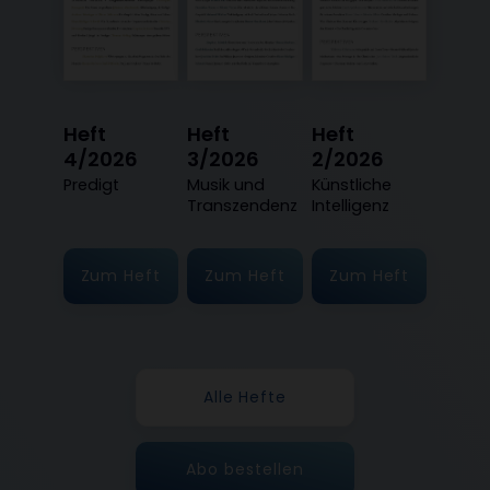
Heft
Heft
Heft
4/2026
3/2026
2/2026
:
Predigt
:
Musik und
:
Künstliche
Transzendenz
Intelligenz
Zum Heft
Zum Heft
Zum Heft
Alle Hefte
Abo bestellen