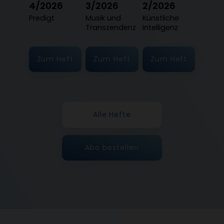
4/2026
3/2026
2/2026
:
Predigt
:
Musik und
:
Künstliche
Transzendenz
Intelligenz
Zum Heft
Zum Heft
Zum Heft
Alle Hefte
Abo bestellen