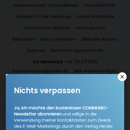
Ideenwerkstatt Gottesdienste
Pastoralblätter
Anzeiger für die Seelsorge
Forum Weltkirche
Gemeinsam Glauben
Lebensspuren
Bibel lesen
kunst und kirche
Biblische Notizen
Diakonia
Römische Quartalschrift
Kundenservice
+49 761 2717200
kundenservice@herder.de
Abo online kündigen
Folgen Sie uns:
Facebook
Instagram
Nichts verpassen
Twitter
Ja, ich möchte den kostenlosen COMMUNIO-
Newsletter abonnieren
und willige in die
Verwendung meiner Kontaktdaten zum Zweck
des E-Mail-Marketings durch den Verlag Herder