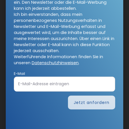
ein. Den Newsletter oder die E-Mail-Werbung
COMMUNIO-Newsletter
kann ich jederzeit abbestellen.
Ich bin einverstanden, dass mein
personenbezogenes Nutzungsverhalten in
Ja, ich möchte den kostenlosen COMMUNIO-Newsletter
Newsletter und E-Mail-Werbung erfasst und
abonnieren
und willige in die Verwendung meiner
ausgewertet wird, um die Inhalte besser auf
Kontaktdaten zum Zweck des E-Mail-Marketings durch
meine Interessen auszurichten. Über einen Link in
den Verlag Herder ein. Den Newsletter oder die E-Mail-
Newsletter oder E-Mail kann ich diese Funktion
Werbung kann ich jederzeit abbestellen.
jederzeit ausschalten.
Ich bin einverstanden, dass mein personenbezogenes
Weiterführende Informationen finden Sie in
Nutzungsverhalten in Newsletter und E-Mail-Werbung
unseren
Datenschutzhinweisen
.
erfasst und ausgewertet wird, um die Inhalte besser auf
E-Mail
meine Interessen auszurichten. Über einen Link in
Newsletter oder E-Mail kann ich diese Funktion jederzeit
ausschalten.
Weiterführende Informationen finden Sie in unseren
Datenschutzhinweisen
.
Jetzt anfordern
E-Mail