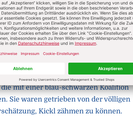
Fischler, beide ÖVP-Mitglieder, haben sie einer
rochen, die an Deutlichkeit nichts zu wünschen ü
Nationalratswahlen gab es von vornhere
iche Kreise, namentlich im Wirtschaftsfl
, die mit einer blau-schwarzen Koalition
en. Sie waren getrieben von der völligen
rschätzung, Kickl zähmen zu können.