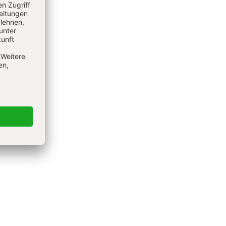
brig
in
ügel