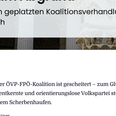
 geplatzten Koalitionsverhandl
ch
er ÖVP-FPÖ-Koalition ist gescheitert – zum Gl
entkernte und orientierungslose Volkspartei st
nem Scherbenhaufen.
rtner