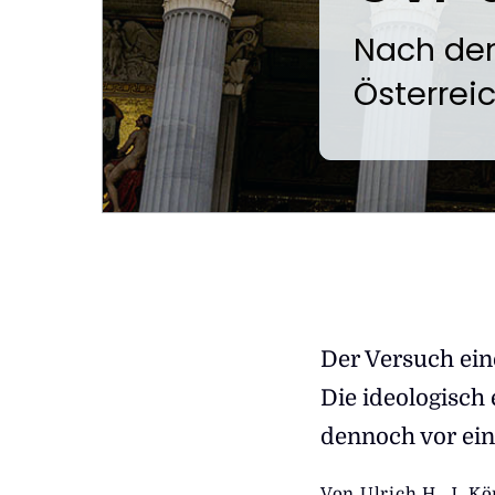
:
Nach den
Österrei
Der Versuch ein
Die ideologisch 
dennoch vor ei
Von
Ulrich H. J. Kö