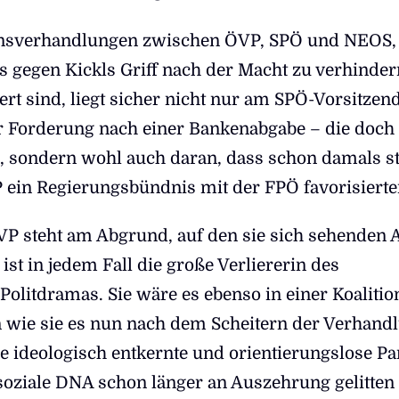
ionsverhandlungen zwischen ÖVP, SPÖ und NEOS,
s gegen Kickls Griff nach der Macht zu verhinder
ert sind, liegt sicher nicht nur am SPÖ-Vorsitzen
r Forderung nach einer Bankenabgabe – die doch
–, sondern wohl auch daran, dass schon damals s
P ein Regierungsbündnis mit der FPÖ favorisiert
ÖVP steht am Abgrund, auf den sie sich sehenden 
 ist in jedem Fall die große Verliererin des
Politdramas. Sie wäre es ebenso in einer Koalitio
wie sie es nun nach dem Scheitern der Verhand
ne ideologisch entkernte und orientierungslose Par
soziale DNA schon länger an Auszehrung gelitten 