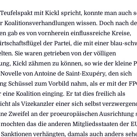
Teufelspakt mit Kickl spricht, konnte man auch 
r Koalitionsverhandlungen wissen. Doch nach d
en gab es von vornherein einflussreiche Kreise,
tschaftsflügel der Partei, die mit einer blau-sc
elten. Sie waren getrieben von der völligen
ung, Kickl zähmen zu können, so wie der kleine P
 Novelle von Antoine de Saint-Exupéry, den sich
ang Schüssel zum Vorbild nahm, als er mit der F
eine Koalition einging. Er tat dies freilich als
icht als Vizekanzler einer sich selbst verzwerge
e Zweifel an der proeuropäischen Ausrichtung 
 mochten das die anderen Mitgliedsstaaten der EU
 Sanktionen verhängten, damals auch anders seh