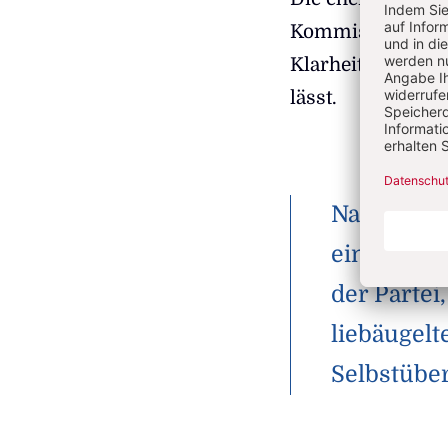
Kommissar Franz 
Klarheit ausgesp
lässt.
Nach den 
einflussre
der Partei
liebäugelt
Selbstübe