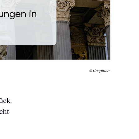
ungen in
© Unsplash
ück.
eht