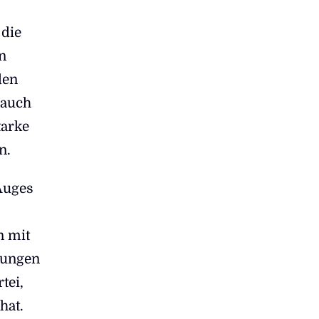
 die
n
den
 auch
tarke
en.
Auges
n mit
lungen
tei,
hat.