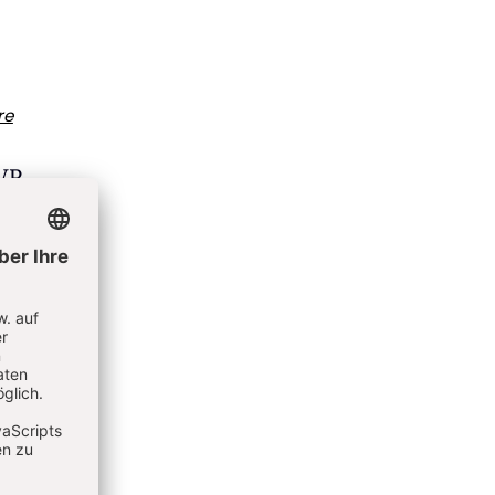
re
ÖVP
 Eine
hande.
rhin
nd
ison.
EU-