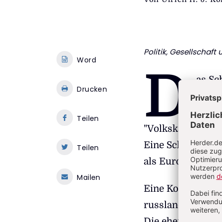
Politik, Gesellschaft 
Word
D
as Sc
Drucken
und F
blau-
Teilen
"Volkskanzler" Ki
Eine Schande aber
Teilen
als Europapartei 
Mailen
Eine Koalition mi
russlandfreundli
Die ehemalige Au