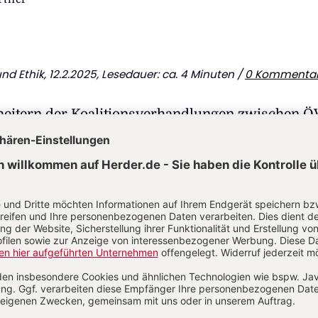
und Ethik
, 12.2.2025, Lesedauer: ca. 4 Minuten /
0 Kommenta
heitern der Koalitionsverhandlungen zwischen 
PÖ kann man nur mit Erleichterung aufnehmen.
türkise Regierung unter dem Möchtegern-
ckl wäre für Österreich ein Desaster und eine Sc
 auch für die staatstragende ÖVP, die sich weite
versteht.
t der in Teilen rechtsextremen, EU-feindlichen u
chen FPÖ verbietet sich aus Gründen der Staatsra
ßenministerin Ursula Plassnik und der frühere 