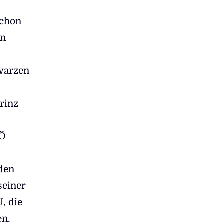
schon
en
hwarzen
rinz
PÖ
nden
seiner
, die
en.