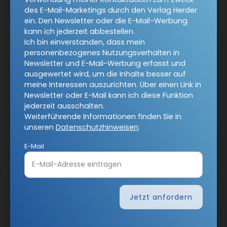
des E-Mail-Marketings durch den Verlag Herder
COMMUNIO unterstützen
ein. Den Newsletter oder die E-Mail-Werbung
kann ich jederzeit abbestellen.
Angebote:
RSS-Feeds
Ich bin einverstanden, dass mein
personenbezogenes Nutzungsverhalten in
Newsletter und E-Mail-Werbung erfasst und
Verlag:
Theologie & Pastoral
ausgewertet wird, um die Inhalte besser auf
Religion & Spiritualität
CHRIST IN DER GEGENWART
meine Interessen auszurichten. Über einen Link in
Newsletter oder E-Mail kann ich diese Funktion
Herder Korrespondenz
einfach leben
jederzeit ausschalten.
Weiterführende Informationen finden Sie in
Stimmen der Zeit
Gottesdienst
unseren
Datenschutzhinweisen
.
Ideenwerkstatt Gottesdienste
Pastoralblätter
E-Mail
Anzeiger für die Seelsorge
Forum Weltkirche
Gemeinsam Glauben
Lebensspuren
Jetzt anfordern
Bibel lesen
kunst und kirche
Biblische Notizen
Diakonia
Römische Quartalschrift