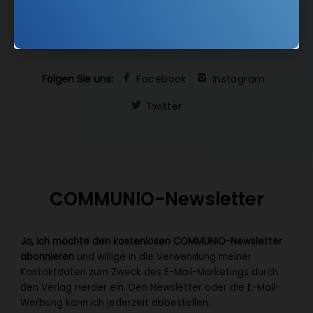
Kundenservice
+49 761 2717200
kundenservice@herder.de
Abo online kündigen
Folgen Sie uns:
Facebook
Instagram
Twitter
COMMUNIO-Newsletter
Ja, ich möchte den kostenlosen COMMUNIO-Newsletter
abonnieren
und willige in die Verwendung meiner
Kontaktdaten zum Zweck des E-Mail-Marketings durch
den Verlag Herder ein. Den Newsletter oder die E-Mail-
Werbung kann ich jederzeit abbestellen.