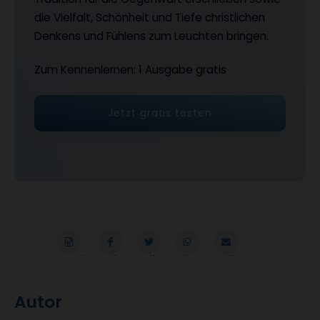
die Vielfalt, Schönheit und Tiefe christlichen
Denkens und Fühlens zum Leuchten bringen.
Zum Kennenlernen: 1 Ausgabe gratis
Jetzt gratis testen
Word
Teilen
Teilen
Whatsapp
Mailen
Überschrift
Autor