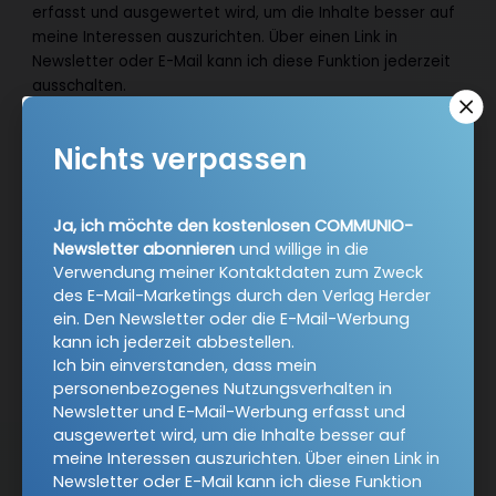
erfasst und ausgewertet wird, um die Inhalte besser auf
meine Interessen auszurichten. Über einen Link in
Newsletter oder E-Mail kann ich diese Funktion jederzeit
ausschalten.
Weiterführende Informationen finden Sie in unseren
Datenschutzhinweisen
.
Nichts verpassen
E-Mail
Ja, ich möchte den kostenlosen COMMUNIO-
Newsletter abonnieren
und willige in die
Verwendung meiner Kontaktdaten zum Zweck
Jetzt anmelden
des E-Mail-Marketings durch den Verlag Herder
ein. Den Newsletter oder die E-Mail-Werbung
kann ich jederzeit abbestellen.
Ich bin einverstanden, dass mein
personenbezogenes Nutzungsverhalten in
Newsletter und E-Mail-Werbung erfasst und
ausgewertet wird, um die Inhalte besser auf
meine Interessen auszurichten. Über einen Link in
AGB und Widerrufsbelehrung
Datenschutz
Newsletter oder E-Mail kann ich diese Funktion