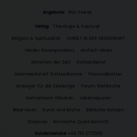
Angebote:
RSS-Feeds
Verlag:
Theologie & Pastoral
Religion & Spiritualität
CHRIST IN DER GEGENWART
Herder Korrespondenz
einfach leben
Stimmen der Zeit
Gottesdienst
Ideenwerkstatt Gottesdienste
Pastoralblätter
Anzeiger für die Seelsorge
Forum Weltkirche
Gemeinsam Glauben
Lebensspuren
Bibel lesen
kunst und kirche
Biblische Notizen
Diakonia
Römische Quartalschrift
Kundenservice
+49 761 2717200