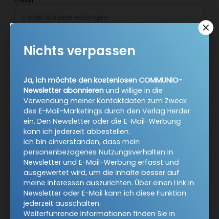
E-Mail
Nichts verpassen
Jetzt anmelden
Ja, ich möchte den kostenlosen COMMUNIO-
Newsletter abonnieren
und willige in die
Verwendung meiner Kontaktdaten zum Zweck
des E-Mail-Marketings durch den Verlag Herder
ein. Den Newsletter oder die E-Mail-Werbung
kann ich jederzeit abbestellen.
AGB und Widerrufsbelehrung
Datenschutz
Ich bin einverstanden, dass mein
Barrierefreiheit
Impressum
personenbezogenes Nutzungsverhalten in
Newsletter und E-Mail-Werbung erfasst und
ausgewertet wird, um die Inhalte besser auf
meine Interessen auszurichten. Über einen Link in
Vertrag widerrufen
Newsletter oder E-Mail kann ich diese Funktion
jederzeit ausschalten.
Abo online kündigen
Weiterführende Informationen finden Sie in