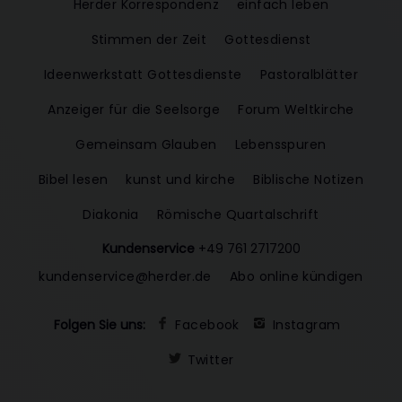
Herder Korrespondenz
einfach leben
Stimmen der Zeit
Gottesdienst
Ideenwerkstatt Gottesdienste
Pastoralblätter
Anzeiger für die Seelsorge
Forum Weltkirche
Gemeinsam Glauben
Lebensspuren
Bibel lesen
kunst und kirche
Biblische Notizen
Diakonia
Römische Quartalschrift
Kundenservice
+49 761 2717200
kundenservice@herder.de
Abo online kündigen
Folgen Sie uns:
Facebook
Instagram
Twitter