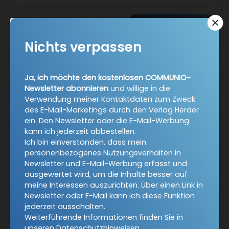
Jetzt anmelden
Nichts verpassen
Ja, ich möchte den kostenlosen COMMUNIO-
Newsletter abonnieren
und willige in die
Verwendung meiner Kontaktdaten zum Zweck
des E-Mail-Marketings durch den Verlag Herder
AGB und Widerrufsbelehrung
Datenschutz
ein. Den Newsletter oder die E-Mail-Werbung
kann ich jederzeit abbestellen.
Barrierefreiheit
Impressum
Ich bin einverstanden, dass mein
personenbezogenes Nutzungsverhalten in
Newsletter und E-Mail-Werbung erfasst und
Vertrag widerrufen
ausgewertet wird, um die Inhalte besser auf
meine Interessen auszurichten. Über einen Link in
Newsletter oder E-Mail kann ich diese Funktion
Abo online kündigen
jederzeit ausschalten.
Weiterführende Informationen finden Sie in
unseren
Datenschutzhinweisen
.