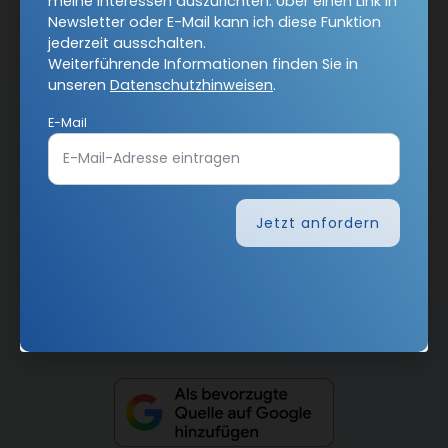
meine Interessen auszurichten. Über einen Link in
Newsletter oder E-Mail kann ich diese Funktion
jederzeit ausschalten.
Weiterführende Informationen finden Sie in
unseren
Datenschutzhinweisen
.
AGB und Widerrufsbelehrung
Datenschutz
E-Mail
Barrierefreiheit
Impressum
Jetzt anfordern
Vertrag widerrufen
Abo online kündigen