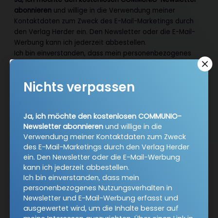
abonnieren
und willige in die Verwendung meiner
Kontaktdaten zum Zweck des E-Mail-Marketings durch
den Verlag Herder ein. Den Newsletter oder die E-Mail-
Werbung kann ich jederzeit abbestellen.
Ich bin einverstanden, dass mein personenbezogenes
Nutzungsverhalten in Newsletter und E-Mail-Werbung
erfasst und ausgewertet wird, um die Inhalte besser auf
Nichts verpassen
meine Interessen auszurichten. Über einen Link in
Newsletter oder E-Mail kann ich diese Funktion jederzeit
ausschalten.
Ja, ich möchte den kostenlosen COMMUNIO-
Weiterführende Informationen finden Sie in unseren
Newsletter abonnieren
und willige in die
Datenschutzhinweisen
.
Verwendung meiner Kontaktdaten zum Zweck
des E-Mail-Marketings durch den Verlag Herder
E-Mail
ein. Den Newsletter oder die E-Mail-Werbung
kann ich jederzeit abbestellen.
Ich bin einverstanden, dass mein
personenbezogenes Nutzungsverhalten in
Jetzt anmelden
Newsletter und E-Mail-Werbung erfasst und
ausgewertet wird, um die Inhalte besser auf