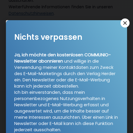
ausschalten.
Weiterführende Informationen finden Sie in unseren
Datenschutzhinweisen
.
E-Mail
Nichts verpassen
Jetzt anmelden
Ja, ich möchte den kostenlosen COMMUNIO-
Newsletter abonnieren
und willige in die
Verwendung meiner Kontaktdaten zum Zweck
des E-Mail-Marketings durch den Verlag Herder
ein. Den Newsletter oder die E-Mail-Werbung
kann ich jederzeit abbestellen.
Ich bin einverstanden, dass mein
personenbezogenes Nutzungsverhalten in
Newsletter und E-Mail-Werbung erfasst und
AGB und Widerrufsbelehrung
Datenschutz
ausgewertet wird, um die Inhalte besser auf
Barrierefreiheit
Impressum
meine Interessen auszurichten. Über einen Link in
Newsletter oder E-Mail kann ich diese Funktion
jederzeit ausschalten.