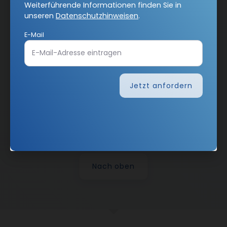
Weiterführende Informationen finden Sie in
Vertrag widerrufen
unseren
Datenschutzhinweisen
.
Abo online kündigen
E-Mail
Jetzt anfordern
Nach oben