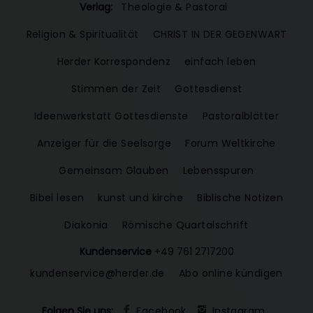
Verlag:
Theologie & Pastoral
Religion & Spiritualität
CHRIST IN DER GEGENWART
Herder Korrespondenz
einfach leben
Stimmen der Zeit
Gottesdienst
Ideenwerkstatt Gottesdienste
Pastoralblätter
Anzeiger für die Seelsorge
Forum Weltkirche
Gemeinsam Glauben
Lebensspuren
Bibel lesen
kunst und kirche
Biblische Notizen
Diakonia
Römische Quartalschrift
Kundenservice
+49 761 2717200
kundenservice@herder.de
Abo online kündigen
Folgen Sie uns:
Facebook
Instagram