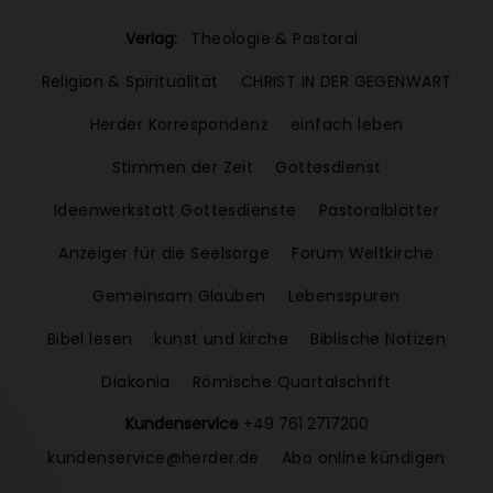
Verlag:
Theologie & Pastoral
Religion & Spiritualität
CHRIST IN DER GEGENWART
Herder Korrespondenz
einfach leben
Stimmen der Zeit
Gottesdienst
Ideenwerkstatt Gottesdienste
Pastoralblätter
Anzeiger für die Seelsorge
Forum Weltkirche
Gemeinsam Glauben
Lebensspuren
Bibel lesen
kunst und kirche
Biblische Notizen
Diakonia
Römische Quartalschrift
Kundenservice
+49 761 2717200
kundenservice@herder.de
Abo online kündigen