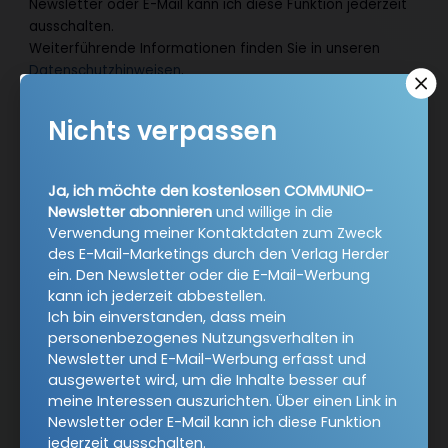
Newsletter oder E-Mail kann ich diese Funktion jederzeit
ausschalten.
Weiterführende Informationen finden Sie in unseren
Datenschutzhinweisen
.
E-Mail
Nichts verpassen
Ja, ich möchte den kostenlosen COMMUNIO-
Jetzt anmelden
Newsletter abonnieren
und willige in die
Verwendung meiner Kontaktdaten zum Zweck
des E-Mail-Marketings durch den Verlag Herder
ein. Den Newsletter oder die E-Mail-Werbung
kann ich jederzeit abbestellen.
Ich bin einverstanden, dass mein
personenbezogenes Nutzungsverhalten in
Newsletter und E-Mail-Werbung erfasst und
AGB und Widerrufsbelehrung
Datenschutz
ausgewertet wird, um die Inhalte besser auf
meine Interessen auszurichten. Über einen Link in
Barrierefreiheit
Impressum
Newsletter oder E-Mail kann ich diese Funktion
jederzeit ausschalten.