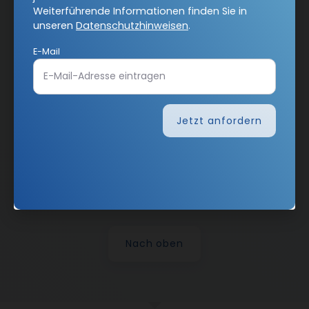
Weiterführende Informationen finden Sie in
unseren
Datenschutzhinweisen
.
Vertrag widerrufen
E-Mail
Abo online kündigen
Jetzt anfordern
Nach oben