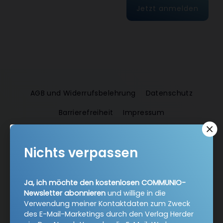
Jetzt anmelden
AGB und Widerrufsbelehrung
Datenschutz
Barrierefreiheit
Impressum
Nichts verpassen
Vertrag widerrufen
Abo online kündigen
Ja, ich möchte den kostenlosen COMMUNIO-
Newsletter abonnieren
und willige in die
Verwendung meiner Kontaktdaten zum Zweck
des E-Mail-Marketings durch den Verlag Herder