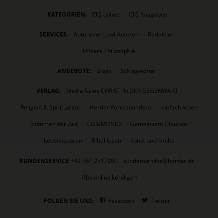
KATEGORIEN:
CIG online
CIG Ausgaben
SERVICES:
Autorinnen und Autoren
Redaktion
Unsere Philosophie
ANGEBOTE:
Blogs
Schlagwörter
VERLAG:
Media Sales CHRIST IN DER GEGENWART
Religion & Spiritualität
Herder Korrespondenz
einfach leben
Stimmen der Zeit
COMMUNIO
Gemeinsam Glauben
Lebensspuren
Bibel lesen
kunst und kirche
KUNDENSERVICE
+49 761 2717200
kundenservice@herder.de
Abo online kündigen
FOLGEN SIE UNS:
Facebook
Twitter