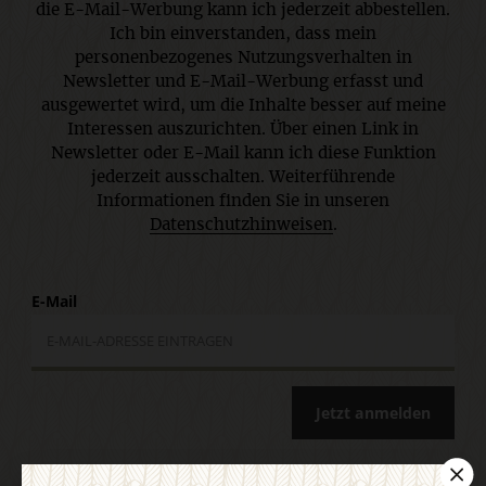
die E-Mail-Werbung kann ich jederzeit abbestellen.
Ich bin einverstanden, dass mein
personenbezogenes Nutzungsverhalten in
Newsletter und E-Mail-Werbung erfasst und
ausgewertet wird, um die Inhalte besser auf meine
Interessen auszurichten. Über einen Link in
Newsletter oder E-Mail kann ich diese Funktion
jederzeit ausschalten. Weiterführende
Informationen finden Sie in unseren
Datenschutzhinweisen
.
E-Mail
Jetzt anmelden