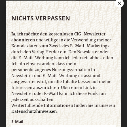
Jetzt anmelden
NICHTS VERPASSEN
Ja, ich möchte den kostenlosen CiG-Newsletter
abonnieren
und willige in die Verwendung meiner
Kontaktdaten zum Zweck des E-Mail-Marketings
AGB und Widerrufsbelehrung
Datenschutz
Barrierefreiheit
durch den Verlag Herder ein. Den Newsletter oder
Impressum
die E-Mail-Werbung kann ich jederzeit abbestellen.
Ich bin einverstanden, dass mein
personenbezogenes Nutzungsverhalten in
Vertrag widerrufen
Abo online kündigen
Newsletter und E-Mail-Werbung erfasst und
ausgewertet wird, um die Inhalte besser auf meine
Interessen auszurichten. Über einen Link in
Newsletter oder E-Mail kann ich diese Funktion
jederzeit ausschalten.
Weiterführende Informationen finden Sie in unseren
Datenschutzhinweisen
.
E-Mail