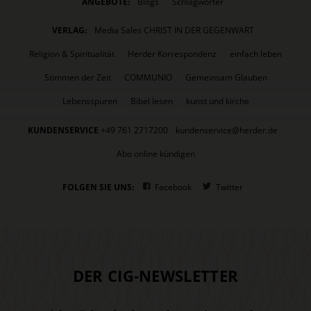
ANGEBOTE:
Blogs
Schlagwörter
VERLAG:
Media Sales CHRIST IN DER GEGENWART
Religion & Spiritualität
Herder Korrespondenz
einfach leben
Stimmen der Zeit
COMMUNIO
Gemeinsam Glauben
Lebensspuren
Bibel lesen
kunst und kirche
KUNDENSERVICE
+49 761 2717200
kundenservice@herder.de
Abo online kündigen
FOLGEN SIE UNS:
Facebook
Twitter
DER CIG-NEWSLETTER