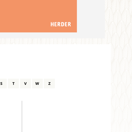
S
T
V
W
Z