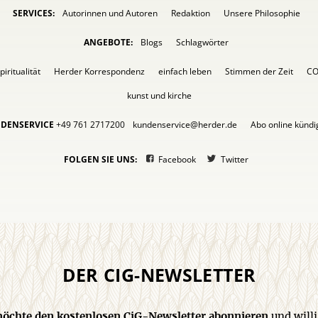
SERVICES:
Autorinnen und Autoren
Redaktion
Unsere Philosophie
ANGEBOTE:
Blogs
Schlagwörter
piritualität
Herder Korrespondenz
einfach leben
Stimmen der Zeit
C
kunst und kirche
DENSERVICE
+49 761 2717200
kundenservice@herder.de
Abo online künd
FOLGEN SIE UNS:
Facebook
Twitter
DER CIG-NEWSLETTER
 möchte den kostenlosen CiG-Newsletter abonnieren
und willi