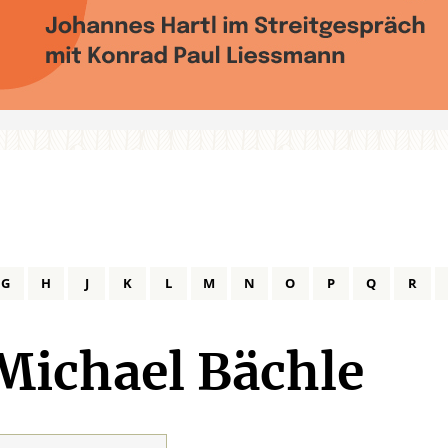
G
H
J
K
L
M
N
O
P
Q
R
Michael Bächle