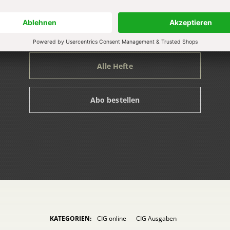
Zum Heft
Zum Heft
Zum Heft
Alle Hefte
Abo bestellen
KATEGORIEN:
CIG online
CIG Ausgaben