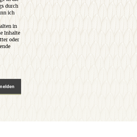
gs durch
ann ich
alten in
e Inhalte
tter oder
rende
nmelden