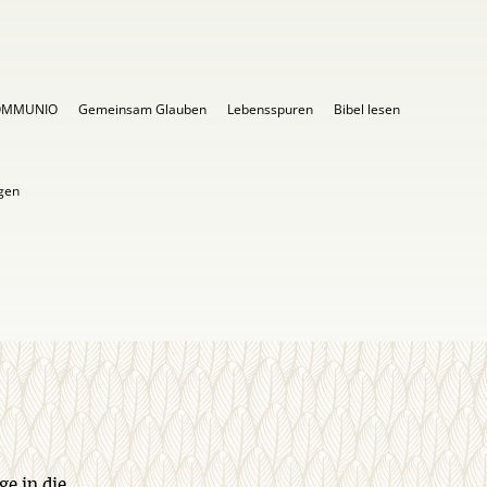
OMMUNIO
Gemeinsam Glauben
Lebensspuren
Bibel lesen
igen
ge in die