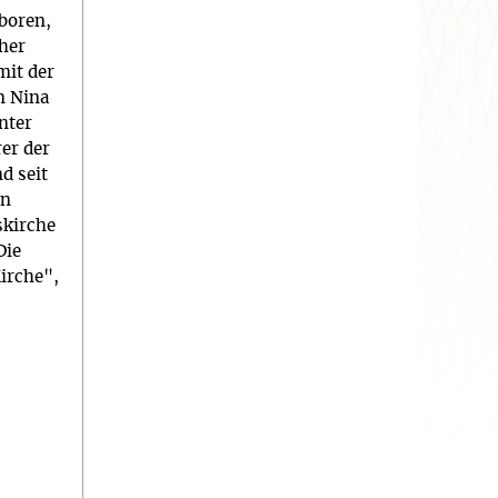
eboren,
her
mit der
n Nina
nter
rer der
d seit
en
skirche
Die
Kirche",