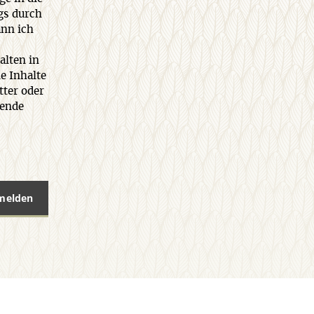
gs durch
ann ich
alten in
e Inhalte
tter oder
rende
nmelden