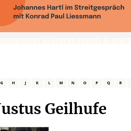
G
H
J
K
L
M
N
O
P
Q
R
Justus Geilhufe