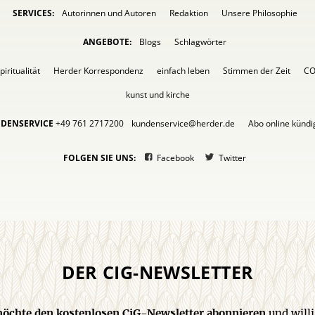
SERVICES:
Autorinnen und Autoren
Redaktion
Unsere Philosophie
ANGEBOTE:
Blogs
Schlagwörter
piritualität
Herder Korrespondenz
einfach leben
Stimmen der Zeit
C
kunst und kirche
DENSERVICE
+49 761 2717200
kundenservice@herder.de
Abo online künd
FOLGEN SIE UNS:
Facebook
Twitter
DER CIG-NEWSLETTER
 möchte den kostenlosen CiG-Newsletter abonnieren
und willi