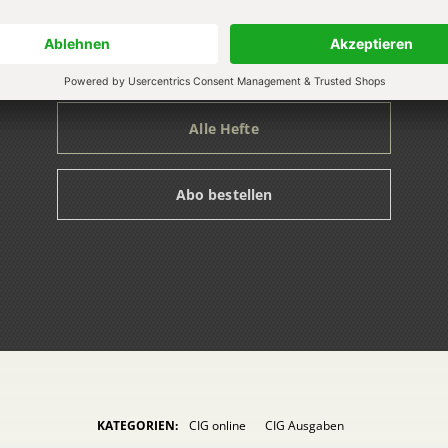
Zum Heft
Zum Heft
Zum Heft
Alle Hefte
Abo bestellen
KATEGORIEN:
CIG online
CIG Ausgaben