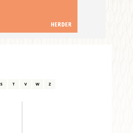
S
T
V
W
Z