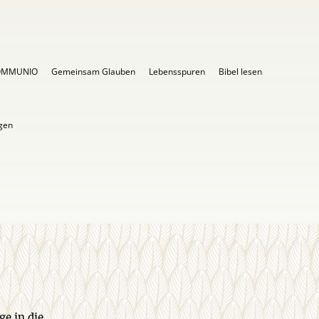
OMMUNIO
Gemeinsam Glauben
Lebensspuren
Bibel lesen
igen
ge in die