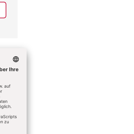
s Altes
t
y