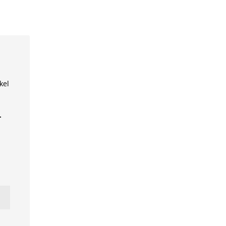
kel
+