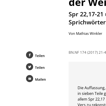
der Wei
:
Spr 22,17-21
Sprichwörte
Von
Mathias Winkler
BN.NF 174 (2017) 21-
Teilen
Teilen
Mailen
Die Auffassung
in sieben Teile 
allem Spr 22,17 
Vers zu rekonstr