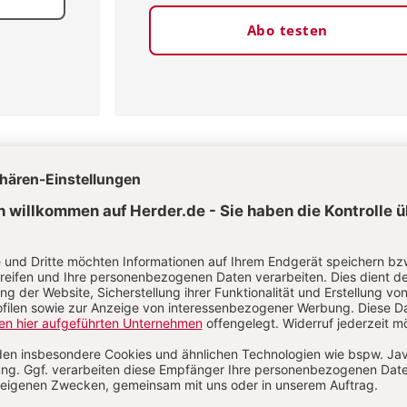
Abo testen
Sie haben ein Abonnement?
Anmelden
ias Winkler
s Winkler, PD Dr. theol. habil., ist Professurvertreter des Lehrstuhl
ent an der Katholisch-Theologischen Fakultät der Ruhr-Universitä
. Zu seinen Forschungsschwerpunkten zählen Biblical Masculinit
s, Theophaniedarstellungen des AT und das Sprichwörterbuch.