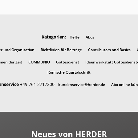
Kategorien:
Hefte
Abos
er und Organisation
Richtlinien für Beiträge
Contributors and Basics
men der Zeit
COMMUNIO
Gottesdienst
Ideenwerkstatt Gottesdienst
Römische Quartalschrift
nservice
+49 761 2717200
kundenservice@herder.de
Abo online kü
Neues von HERDER