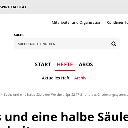
 SPIRITUALITÄT
Mitarbeiter und Organisation
Richtlinien f
SUCHE
START
HEFTE
ABOS
Aktuelles Heft
Archiv
Sechs und eine halbe Säule der Weisheit. Spr 22,17-21 und das Gliederungssystem
 und eine halbe Säul