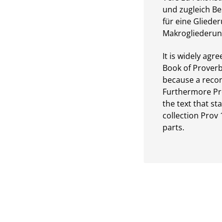
und zugleich Be
für eine Gliede
Makrogliederun
It is widely ag
Book of Proverb
because a recon
Furthermore Prov
the text that st
collection Prov
parts.