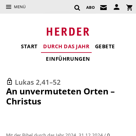
MENÜ
ABO
START
DURCH DAS JAHR
GEBETE
EINFÜHRUNGEN
Lukas 2,41–52
:
An unvermuteten Orten –
Christus
Mit der Bibel durch das Jahr 2024, 31.12.2024 /
0