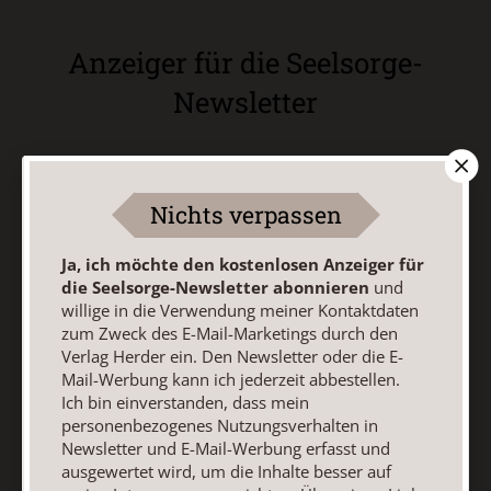
Anzeiger für die Seelsorge-
Newsletter
Ja, ich möchte den kostenlosen Anzeiger für die
Seelsorge-Newsletter abonnieren
und willige in die
Nichts verpassen
Verwendung meiner Kontaktdaten zum Zweck des E-Mail-
Marketings durch den Verlag Herder ein. Den Newsletter
Ja, ich möchte den kostenlosen Anzeiger für
oder die E-Mail-Werbung kann ich jederzeit abbestellen.
die Seelsorge-Newsletter abonnieren
und
Ich bin einverstanden, dass mein personenbezogenes
willige in die Verwendung meiner Kontaktdaten
Nutzungsverhalten in Newsletter und E-Mail-Werbung
zum Zweck des E-Mail-Marketings durch den
erfasst und ausgewertet wird, um die Inhalte besser auf
Verlag Herder ein. Den Newsletter oder die E-
meine Interessen auszurichten. Über einen Link in
Mail-Werbung kann ich jederzeit abbestellen.
Newsletter oder E-Mail kann ich diese Funktion jederzeit
Ich bin einverstanden, dass mein
ausschalten.
personenbezogenes Nutzungsverhalten in
Weiterführende Informationen finden Sie in unseren
Newsletter und E-Mail-Werbung erfasst und
Datenschutzhinweisen
.
ausgewertet wird, um die Inhalte besser auf