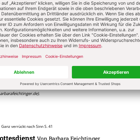
t?
Anmelden
ara Feichtinger
ol., ist Liturgiewissenschaftlerin, systematische Organisationsberaterin und 
n für Liturgie und als Kirchenentwicklerin gibt sie Erfahrungen weiter
rbarafeichtinger.de)
.
: Ganz verrückt nach Sinn
S. 41
Gottesdienst
Von Barbara Feichtinger