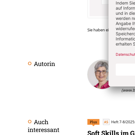
Sie haben ein Abonnemen
Barb
Autorin
Überschrift
Artikel-
Dr. the
Dozenti
Infos
(www.ba
Auch
Plus
Heft 7-8/2025
interessant
Soft Skills im 