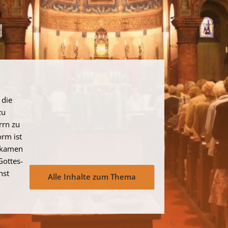
 die
zu
rrn zu
rm ist
n kamen
Gottes-
nst
Alle Inhalte zum Thema