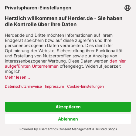
Ein Bauer im norwegischen Suldal ist beim
Vorbereiten seines Feldes über ein seltenes
Wikingerschwert gestolpert. Das Schwert wurde von
Øyvind Tveitane Lovr gefunden, der den Gegenstand
zunächst für ein verrostetes landwirtschaftliches
Gerät hielt und ihn beinahe wegwarf. Bei näherer
Untersuchung stellte er fest, dass es sich tatsächlich
um den Griff eines Schwertes handelte, und meldete
den Fund den örtlichen Behörden des Provinzialrats
Rogaland.