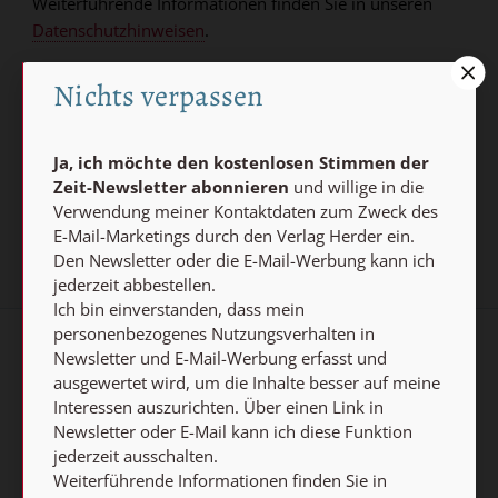
Weiterführende Informationen finden Sie in unseren
Datenschutzhinweisen
.
E-MAIL
Nichts verpassen
Ja, ich möchte den kostenlosen Stimmen der
Jetzt anmelden
Zeit-Newsletter abonnieren
und willige in die
Verwendung meiner Kontaktdaten zum Zweck des
E-Mail-Marketings durch den Verlag Herder ein.
Den Newsletter oder die E-Mail-Werbung kann ich
jederzeit abbestellen.
Ich bin einverstanden, dass mein
personenbezogenes Nutzungsverhalten in
Newsletter und E-Mail-Werbung erfasst und
AGB und Widerrufsbelehrung
Datenschutz
ausgewertet wird, um die Inhalte besser auf meine
Interessen auszurichten. Über einen Link in
Barrierefreiheit
Impressum
Newsletter oder E-Mail kann ich diese Funktion
jederzeit ausschalten.
Vertrag widerrufen
Weiterführende Informationen finden Sie in