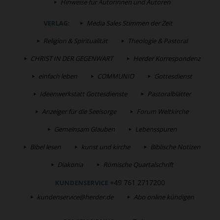
Hinweise für Autorinnen und Autoren
VERLAG:
Media Sales Stimmen der Zeit
Religion & Spiritualität
Theologie & Pastoral
CHRIST IN DER GEGENWART
Herder Korrespondenz
einfach leben
COMMUNIO
Gottesdienst
Ideenwerkstatt Gottesdienste
Pastoralblätter
Anzeiger für die Seelsorge
Forum Weltkirche
Gemeinsam Glauben
Lebensspuren
Bibel lesen
kunst und kirche
Biblische Notizen
Diakonia
Römische Quartalschrift
+49 761 2717200
KUNDENSERVICE
kundenservice@herder.de
Abo online kündigen