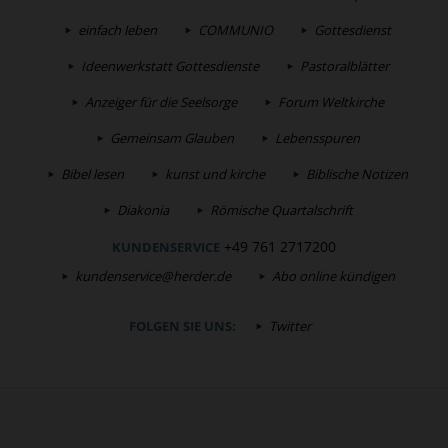
einfach leben
COMMUNIO
Gottesdienst
Ideenwerkstatt Gottesdienste
Pastoralblätter
Anzeiger für die Seelsorge
Forum Weltkirche
Gemeinsam Glauben
Lebensspuren
Bibel lesen
kunst und kirche
Biblische Notizen
Diakonia
Römische Quartalschrift
+49 761 2717200
KUNDENSERVICE
kundenservice@herder.de
Abo online kündigen
FOLGEN SIE UNS:
Twitter