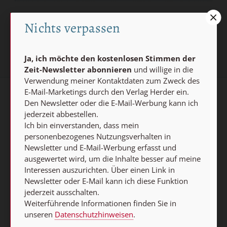
Jetzt anmelden
Nichts verpassen
Ja, ich möchte den kostenlosen Stimmen der
Zeit-Newsletter abonnieren
und willige in die
Verwendung meiner Kontaktdaten zum Zweck des
E-Mail-Marketings durch den Verlag Herder ein.
AGB und Widerrufsbelehrung
Datenschutz
Den Newsletter oder die E-Mail-Werbung kann ich
jederzeit abbestellen.
Barrierefreiheit
Impressum
Ich bin einverstanden, dass mein
personenbezogenes Nutzungsverhalten in
Newsletter und E-Mail-Werbung erfasst und
Vertrag widerrufen
ausgewertet wird, um die Inhalte besser auf meine
Interessen auszurichten. Über einen Link in
Abo online kündigen
Newsletter oder E-Mail kann ich diese Funktion
jederzeit ausschalten.
Weiterführende Informationen finden Sie in
unseren
Datenschutzhinweisen
.