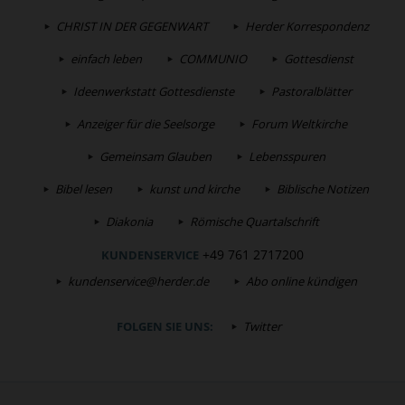
CHRIST IN DER GEGENWART
Herder Korrespondenz
einfach leben
COMMUNIO
Gottesdienst
Ideenwerkstatt Gottesdienste
Pastoralblätter
Anzeiger für die Seelsorge
Forum Weltkirche
Gemeinsam Glauben
Lebensspuren
Bibel lesen
kunst und kirche
Biblische Notizen
Diakonia
Römische Quartalschrift
+49 761 2717200
KUNDENSERVICE
kundenservice@herder.de
Abo online kündigen
FOLGEN SIE UNS:
Twitter