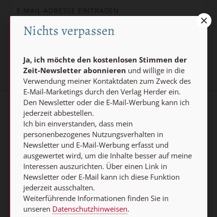
Nichts verpassen
Jetzt anmelden
Ja, ich möchte den kostenlosen Stimmen der
Zeit-Newsletter abonnieren
und willige in die
Verwendung meiner Kontaktdaten zum Zweck des
E-Mail-Marketings durch den Verlag Herder ein.
Den Newsletter oder die E-Mail-Werbung kann ich
jederzeit abbestellen.
AGB und Widerrufsbelehrung
Datenschutz
Ich bin einverstanden, dass mein
Barrierefreiheit
Impressum
personenbezogenes Nutzungsverhalten in
Newsletter und E-Mail-Werbung erfasst und
ausgewertet wird, um die Inhalte besser auf meine
Vertrag widerrufen
Interessen auszurichten. Über einen Link in
Newsletter oder E-Mail kann ich diese Funktion
Abo online kündigen
jederzeit ausschalten.
Weiterführende Informationen finden Sie in
unseren
Datenschutzhinweisen
.